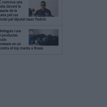
C convoca una
esta davant la
saria de la
uera pel cas
nciat pel diputat Isaac Padrós
detinguts i uns
0 productes
icats
missats en un
contra el top manta a Roses