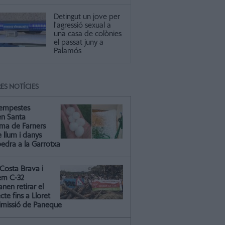
Detingut un jove per
l'agressió sexual a
una casa de colònies
el passat juny a
Palamós
ES NOTÍCIES
tempestes
en Santa
ma de Farners
 llum i danys
pedra a la Garrotxa
Costa Brava i
em C-32
nen retirar el
cte fins a Lloret
dimissió de Paneque