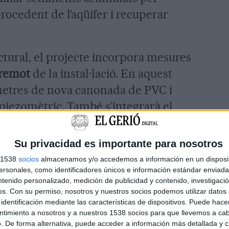
 procedent de l’aqüífer i recuperar
ctural, el projecte incorpora mesures
l remot
de la instal·lació. En aquest
7 metres de nova canonada de PVC i
piezomètric. També s’integrarà el
de telegestió mitjançant un
 i control que permetrà conèixer en
Su privacidad es importante para nosotros
ll de l’aigua de la captació.
s 1538
socios
almacenamos y/o accedemos a información en un disposit
sonales, como identificadores únicos e información estándar enviada 
st total de
47.878,22 euros
, IVA inclòs,
ntenido personalizado, medición de publicidad y contenido, investigaci
os.
Con su permiso, nosotros y nuestros socios podemos utilizar datos 
ció de
28.897,07 euros
de l’
Agència
identificación mediante las características de dispositivos. Puede hacer
per finançar les millores en
ntimiento a nosotros y a nuestros 1538 socios para que llevemos a ca
. De forma alternativa, puede acceder a información más detallada y 