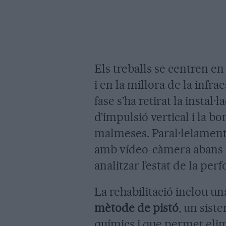
Els treballs se centren en
i en la millora de la infr
fase s’ha retirat la instal
d’impulsió vertical i la 
malmeses. Paral·lelament,
amb vídeo-càmera abans i
analitzar l’estat de la perf
La rehabilitació inclou u
mètode de pistó
, un sist
químics i que permet eli