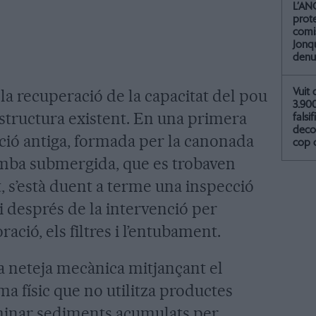
L’AN
prot
comis
Jonq
denu
 la recuperació de la capacitat del pou
Vuit 
3.90
aestructura existent. En una primera
falsif
deco
·lació antiga, formada per la canonada
cop 
bomba submergida, que es trobaven
 s’està duent a terme una inspecció
 després de la intervenció per
oració, els filtres i l’entubament.
na neteja mecànica mitjançant el
ema físic que no utilitza productes
minar sediments acumulats per