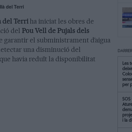
là del Terri
 del Terri
ha iniciat les obres de
ació del
Pou Vell de Pujals dels
e garantir el subministrament d’aigua
detectar una disminució del
DARRER
ue havia reduït la disponibilitat
Les 
deix
Colo
sense
per 
SOS 
Atur
dema
proje
i la 