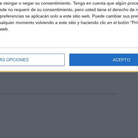
e otorgar o negar su consentimiento.
Tenga en cuenta que algún proc
de no requerir de su consentimiento, pero usted tiene el derecho de r
l consistori reforça les
referencias se aplicarán solo a este sitio web. Puede cambiar sus pref
alquier momento volviendo a este sitio y haciendo clic en el botón "Pri
 municipals i la seguretat en el
 web.
l conjunt del municipi.
ÁS OPCIONES
ACEPTO