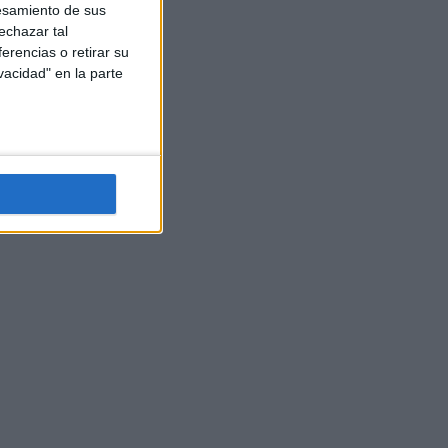
esamiento de sus
echazar tal
erencias o retirar su
vacidad" en la parte