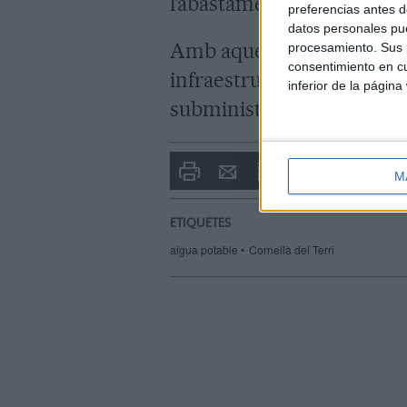
l’abastament en alta.
preferencias antes d
datos personales pue
Amb aquesta intervenció, e
procesamiento. Sus p
consentimiento en cu
infraestructures hídriques
inferior de la página
subministrament d’aigua a
Imprimir
Envia
PDF
M
a
un
amic
ETIQUETES
aigua potable
Cornellà del Terri