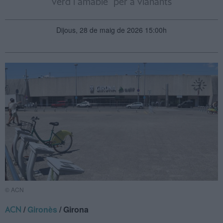
verd i amable" per a vianants
Dijous, 28 de maig de 2026 15:00h
© ACN
/
Gironès
/ Girona
ACN