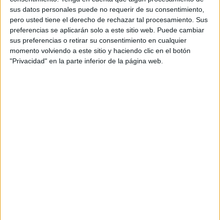
sus datos personales puede no requerir de su consentimiento,
tot aquest temps, els operaris eliminaran el que
pero usted tiene el derecho de rechazar tal procesamiento. Sus
queda de les andanes de l’antiga estació de
preferencias se aplicarán solo a este sitio web. Puede cambiar
sus preferencias o retirar su consentimiento en cualquier
busos que es va instal·lar en aquesta plaça abans
momento volviendo a este sitio y haciendo clic en el botón
d’estrenar les instal·lacions soterrades que hi ha
"Privacidad" en la parte inferior de la página web.
a l’estació intermodal de l’AVE. L’altra part
d’andanes, que és un terreny de propietat
privada, s’eliminarà quan s’executi l’hotel que
projecten els propietaris d’aquest solar. Des
d’Adif asseguren que estan preparats per
treballar “coordinadament” amb les obres
d’aquest hotel.
La nova plaça d’Espanya implicarà diversos
canvis a diferents nivells. Un dels més
importants és que s’elimina l’accés a l’estació de
trens per a vehicles rodats des del carrer de