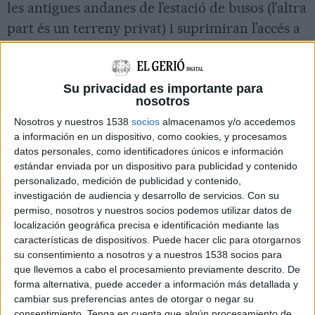
les antigues andanes de l’estació de busos (l’altra
part és un terreny privat) i suprimiran l’accés a
l’estació des del carrer de Barcelona. El
subdelegat del govern espanyol a Girona,
Pere
Parramon
, assegura que la nova plaça serà “un
Su privacidad es importante para
nosotros
espai més verd i amable” per a vianants.
Nosotros y nuestros 1538
socios
almacenamos y/o accedemos
A principis de mes Adif va adjudicar les obres
a información en un dispositivo, como cookies, y procesamos
datos personales, como identificadores únicos e información
de reurbanització de la plaça d’Espanya a
estándar enviada por un dispositivo para publicidad y contenido
Girona. Ara, l’empresa pública està a punt de
personalizado, medición de publicidad y contenido,
investigación de audiencia y desarrollo de servicios.
Con su
signar el replanteig i això permetrà que aviat
permiso, nosotros y nuestros socios podemos utilizar datos de
arrenquin les obres a la plaça. El delegat d’Adif
localización geográfica precisa e identificación mediante las
a Catalunya, Àngel Contreras, ha detallat que
características de dispositivos. Puede hacer clic para otorgarnos
su consentimiento a nosotros y a nuestros 1538 socios para
aquestes obres arrencaran amb “tasques
que llevemos a cabo el procesamiento previamente descrito. De
prèvies” a l’entrada de maquinària.
forma alternativa, puede acceder a información más detallada y
cambiar sus preferencias antes de otorgar o negar su
El calendari d’execució és de quatre mesos. En
consentimiento.
Tenga en cuenta que algún procesamiento de