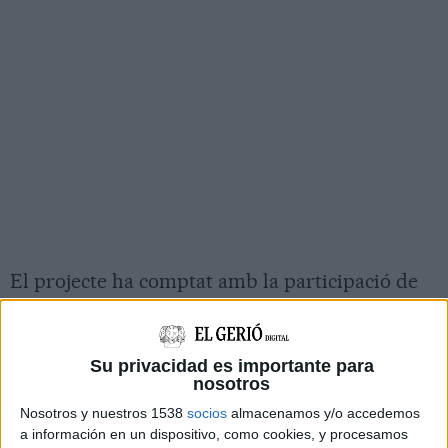
El projecte ha comptat amb la participació de
setze alumnes de 1r del CFGM de Revestiments
Murals de l’Escola d’Art, que durant una
Su privacidad es importante para
setmana han treballat a les instal·lacions del
nosotros
centre educatiu per transformar una de les
Nosotros y nuestros 1538
socios
almacenamos y/o accedemos
parets exteriors amb una proposta artística
a información en un dispositivo, como cookies, y procesamos