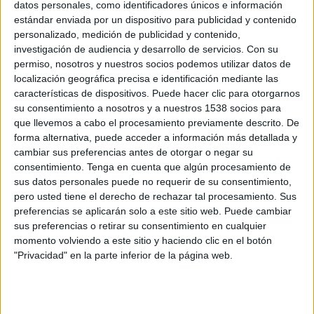
plena de simbolisme.
datos personales, como identificadores únicos e información
estándar enviada por un dispositivo para publicidad y contenido
La iniciativa neix del treball fet pels alumnes de
personalizado, medición de publicidad y contenido,
investigación de audiencia y desarrollo de servicios.
Con su
4t d’ESO de filosofia sobre el mite de la caverna
permiso, nosotros y nuestros socios podemos utilizar datos de
de Plató. A partir de les reflexions sorgides
localización geográfica precisa e identificación mediante las
durant les sessions, els estudiants van
características de dispositivos. Puede hacer clic para otorgarnos
su consentimiento a nosotros y a nuestros 1538 socios para
sintetitzar el projecte en una frase: “el dubte és
que llevemos a cabo el procesamiento previamente descrito. De
el camí cap al coneixement”. Amb aquesta idea
forma alternativa, puede acceder a información más detallada y
com a punt de partida, l’alumnat d’art del
cambiar sus preferencias antes de otorgar o negar su
consentimiento.
Tenga en cuenta que algún procesamiento de
centre va elaborar diversos esbossos que
sus datos personales puede no requerir de su consentimiento,
posteriorment van servir de base per a la
pero usted tiene el derecho de rechazar tal procesamiento. Sus
preferencias se aplicarán solo a este sitio web. Puede cambiar
composició final creada pels estudiants de
sus preferencias o retirar su consentimiento en cualquier
l’Escola d’Art.
momento volviendo a este sitio y haciendo clic en el botón
"Privacidad" en la parte inferior de la página web.
El mural mostra la imatge d’una noia amb una
gàbia oberta al cap, deixant escapar ocells que
simbolitzen la llibertat de pensament i