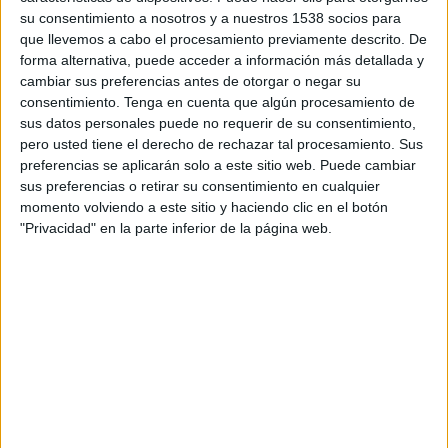
matí, la xifra d’afectats ja s’havia reduït a la
su consentimiento a nosotros y a nuestros 1538 socios para
meitat -quedaven uns 5.000 clients sense llum- i
que llevemos a cabo el procesamiento previamente descrito. De
forma alternativa, puede acceder a información más detallada y
Endesa informa que la previsió és anar
cambiar sus preferencias antes de otorgar o negar su
reconnectant la resta en les pròximes hores.
consentimiento.
Tenga en cuenta que algún procesamiento de
sus datos personales puede no requerir de su consentimiento,
pero usted tiene el derecho de rechazar tal procesamiento. Sus
Imprimir
Envia
PDF
preferencias se aplicarán solo a este sitio web. Puede cambiar
a
sus preferencias o retirar su consentimiento en cualquier
un
momento volviendo a este sitio y haciendo clic en el botón
amic
"Privacidad" en la parte inferior de la página web.
ETIQUETES
avaria
electricitat
Endesa