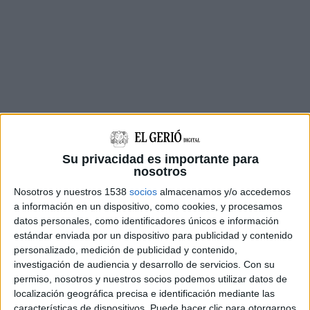
L’avaria ha tingut lloc pels voltants de les sis del
Su privacidad es importante para
matí i, a més de la línia afectada, també s’ha
nosotros
reproduït a quatre esteses més, que s’han
Nosotros y nuestros 1538
socios
almacenamos y/o accedemos
a información en un dispositivo, como cookies, y procesamos
desconnectat i han deixat sense electricitat els
datos personales, como identificadores únicos e información
veïns d’aquests municipis.
estándar enviada por un dispositivo para publicidad y contenido
personalizado, medición de publicidad y contenido,
La companyia
Endesa
està treballant amb
investigación de audiencia y desarrollo de servicios.
Con su
diferents brigades sobre terreny i ja ha pogut
permiso, nosotros y nuestros socios podemos utilizar datos de
localización geográfica precisa e identificación mediante las
restablir part del servei. A quarts de deu del
características de dispositivos. Puede hacer clic para otorgarnos