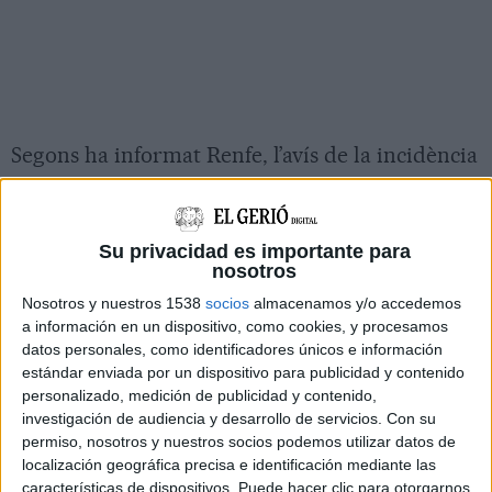
Segons ha informat Renfe, l’avís de la incidència
s’ha rebut cap a les 13.50 hores i la circulació ha
quedat tallada al voltant de les dues de la tarda.
A conseqüència de l’accident, s’ha habilitat un
Su privacidad es importante para
nosotros
servei alternatiu per carretera entre les
Nosotros y nuestros 1538
socios
almacenamos y/o accedemos
estacions afectades per garantir la mobilitat
a información en un dispositivo, como cookies, y procesamos
dels viatgers.
datos personales, como identificadores únicos e información
estándar enviada por un dispositivo para publicidad y contenido
Durant l’afectació, els
Bombers de la Generalitat
personalizado, medición de publicidad y contenido,
han acompanyat una cinquantena de passatgers
investigación de audiencia y desarrollo de servicios.
Con su
permiso, nosotros y nuestros socios podemos utilizar datos de
fins a l’estació de
Tordera
.
localización geográfica precisa e identificación mediante las
características de dispositivos. Puede hacer clic para otorgarnos