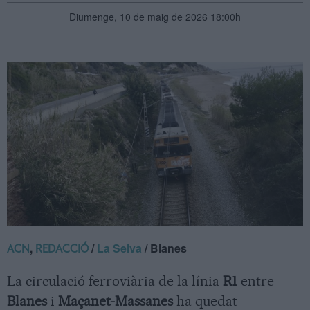
Diumenge, 10 de maig de 2026 18:00h
,
/
La Selva
/ Blanes
ACN
REDACCIÓ
La circulació ferroviària de la línia
R1
entre
Blanes
i
Maçanet-Massanes
ha quedat