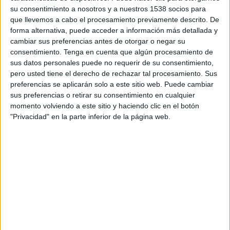
Un cop recuperada la normalitat en la
su consentimiento a nosotros y a nuestros 1538 socios para
que llevemos a cabo el procesamiento previamente descrito. De
circulació ferroviària,
Protecció Civil
ha
forma alternativa, puede acceder a información más detallada y
desactivat la prealerta del pla
Ferrocat
,
cambiar sus preferencias antes de otorgar o negar su
activada arran de la incidència.
consentimiento.
Tenga en cuenta que algún procesamiento de
sus datos personales puede no requerir de su consentimiento,
pero usted tiene el derecho de rechazar tal procesamiento. Sus
Imprimir
Envia
PDF
a
preferencias se aplicarán solo a este sitio web. Puede cambiar
un
sus preferencias o retirar su consentimiento en cualquier
amic
momento volviendo a este sitio y haciendo clic en el botón
"Privacidad" en la parte inferior de la página web.
ETIQUETES
atropellament mortal
Blanes
R1
tren