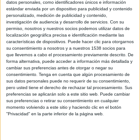
datos personales, como identificadores únicos e información
anys per un preu de sortida també d’1,4 milions
estándar enviada por un dispositivo para publicidad y contenido
d’euros. L’Ajuntament de Figueres té la
personalizado, medición de publicidad y contenido,
investigación de audiencia y desarrollo de servicios.
Con su
propietat de l’edifici en un 60% mentre que el
permiso, nosotros y nuestros socios podemos utilizar datos de
Consell Comarcal de l’Alt Empordà
ostenta
localización geográfica precisa e identificación mediante las
l’altre 40%. Les dues administracions van
características de dispositivos. Puede hacer clic para otorgarnos
su consentimiento a nosotros y a nuestros 1538 socios para
comprar la finca, situada al carrer Nou 76, el
que llevemos a cabo el procesamiento previamente descrito. De
2008 per 3,8 milions d’euros però mai ha
forma alternativa, puede acceder a información más detallada y
cambiar sus preferencias antes de otorgar o negar su
arribat a tenir cap ús.
consentimiento.
Tenga en cuenta que algún procesamiento de
sus datos personales puede no requerir de su consentimiento,
L’objectiu era situar-hi els serveis socials i
pero usted tiene el derecho de rechazar tal procesamiento. Sus
preservar aquest edifici pel seu valor
preferencias se aplicarán solo a este sitio web. Puede cambiar
sus preferencias o retirar su consentimiento en cualquier
arquitectònic. De fet, l’edifici del segle XIX està
momento volviendo a este sitio y haciendo clic en el botón
catalogat com a
Bé Cultural d’Interès Local
"Privacidad" en la parte inferior de la página web.
(BCIL)
. La despesa que suposava l’adaptació de
l’edifici per a usos d’oficina, però, va fer
descartar aquesta operació.