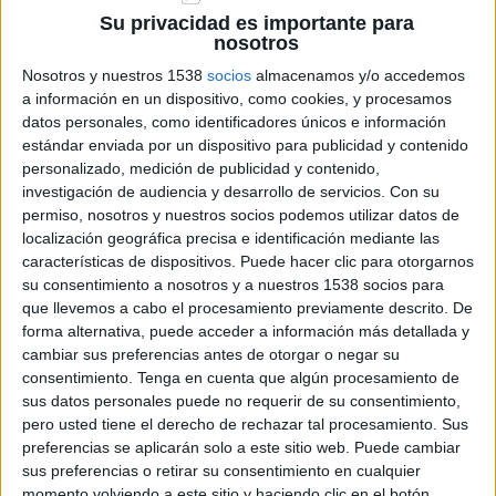
d’assumir
responsabilitats econòmiques,
Su privacidad es importante para
sanitàries i legals
que no els corresponen.
nosotros
Asseguren, a més, que no han rebut resposta de
Nosotros y nuestros 1538
socios
almacenamos y/o accedemos
a información en un dispositivo, como cookies, y procesamos
l’
Administració
, per la qual cosa es veuen
datos personales, como identificadores únicos e información
abocats a l’
aturada indefinida
. Aquest
dijous
hi
estándar enviada por un dispositivo para publicidad y contenido
ha prevista una
reunió amb la Generalitat
.
personalizado, medición de publicidad y contenido,
investigación de audiencia y desarrollo de servicios.
Con su
A la carta, els responsables de les
instal·lacions
permiso, nosotros y nuestros socios podemos utilizar datos de
localización geográfica precisa e identificación mediante las
volen deixar clar als
caçadors
que la mesura no
características de dispositivos. Puede hacer clic para otorgarnos
va contra ells ni és “
desitjada
”. Tampoc s’ha pres
su consentimiento a nosotros y a nuestros 1538 socios para
“
a la lleugera
”. Al contrari, és una decisió
que llevemos a cabo el procesamiento previamente descrito. De
forma alternativa, puede acceder a información más detallada y
“
obligada
per la impossibilitat de continuar
cambiar sus preferencias antes de otorgar o negar su
assumint un sistema que actualment no té
consentimiento.
Tenga en cuenta que algún procesamiento de
sus datos personales puede no requerir de su consentimiento,
suport institucional
ni
garanties mínimes
”.
pero usted tiene el derecho de rechazar tal procesamiento. Sus
preferencias se aplicarán solo a este sitio web. Puede cambiar
La
carn de porc senglar
es ven principalment a
sus preferencias o retirar su consentimiento en cualquier
l’
estranger
, i ara, amb les
restriccions
marcades
momento volviendo a este sitio y haciendo clic en el botón