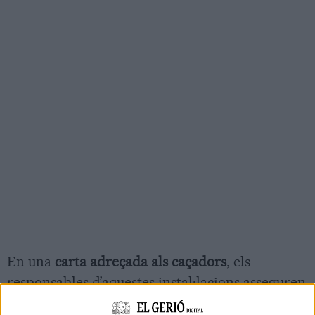
En una
carta adreçada als caçadors
, els
responsables d’aquestes instal·lacions asseguren
que afronten una situació “
difícil
” i que han