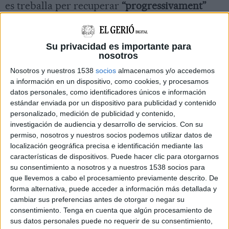
es treballa per recuperar
“progressivament”
més trams en tren. De moment, però, l’
R1
,
RG1
,
R3
,
R4
,
RL4
,
R7
,
R8
,
R13
,
R14
,
R15
i
RT1
Su privacidad es importante para
mantenen trams en tren i trams en autobús,
nosotros
mentre que l’
R2 nord
, l’
R2 sud
, l’
R11
, l’
R16
i l’
R17
Nosotros y nuestros 1538
socios
almacenamos y/o accedemos
sí presten tot el servei en tren.
a información en un dispositivo, como cookies, y procesamos
datos personales, como identificadores únicos e información
Carmona ha assegurat que el
Govern
, amb la
estándar enviada por un dispositivo para publicidad y contenido
informació que li proporciona
Renfe
, va
personalizado, medición de publicidad y contenido,
investigación de audiencia y desarrollo de servicios.
Con su
assegurar que estaria garantida la
mobilitat
permiso, nosotros y nuestros socios podemos utilizar datos de
dels usuaris de Rodalies
i ha insistit que això
localización geográfica precisa e identificación mediante las
características de dispositivos. Puede hacer clic para otorgarnos
s’està fent. El portaveu ha afirmat que només
su consentimiento a nosotros y a nuestros 1538 socios para
parlaran de
“certeses”
i no de previsions, i ha
que llevemos a cabo el procesamiento previamente descrito. De
assegurat que, a banda que el servei es presta
forma alternativa, puede acceder a información más detallada y
cambiar sus preferencias antes de otorgar o negar su
amb
trens i autobusos
, una altra certesa és que
consentimiento.
Tenga en cuenta que algún procesamiento de
Adif
i
Renfe
continuen treballant conjuntament
sus datos personales puede no requerir de su consentimiento,