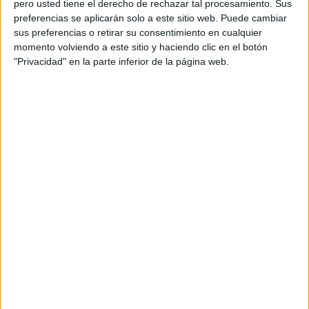
per recuperar més trams.
“Volem parlar de
pero usted tiene el derecho de rechazar tal procesamiento. Sus
preferencias se aplicarán solo a este sitio web. Puede cambiar
certeses”
, ha insistit.
sus preferencias o retirar su consentimiento en cualquier
momento volviendo a este sitio y haciendo clic en el botón
El portaveu ha explicat que es manté l’
oferta
"Privacidad" en la parte inferior de la página web.
d’autobusos
prevista la setmana passada, però
ha afegit que si hi ha un increment de
demanda
se’n posarien més. Ara per ara, hi ha al voltant
de
150 vehicles
i
700 informadors
, ha indicat.
Adif
continua treballant en
31 punts
i es
mantenen
limitacions de velocitat
a la xarxa
que poden generar
retards
.
Com queden les línies?
A la línia
R1
, el servei es manté en
tren
entre
l’
Hospitalet de Llobregat
i
Blanes
, mentre que
el tram entre
Blanes i Maçanet-Massanes
es fa