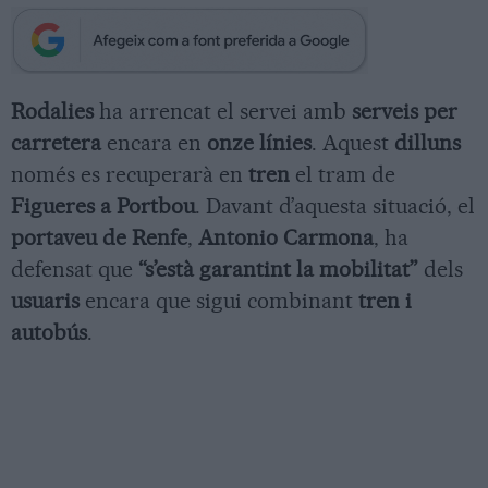
Rodalies
ha arrencat el servei amb
serveis per
carretera
encara en
onze línies
. Aquest
dilluns
només es recuperarà en
tren
el tram de
Figueres a Portbou
. Davant d’aquesta situació, el
portaveu de Renfe
,
Antonio Carmona
, ha
defensat que
“s’està garantint la mobilitat”
dels
usuaris
encara que sigui combinant
tren i
autobús
.