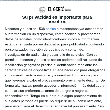
entitats i ho associen al
“modus operandi de
l’extrema dreta”
.
Su privacidad es importante para
L’
Ajuntament
ha rebutjat les acusacions de
nosotros
discriminació, sosté que el
tracte
al casal és el
Nosotros y nuestros 1538
socios
almacenamos y/o accedemos
mateix que la resta d’entitats i que
“s’han de
a información en un dispositivo, como cookies, y procesamos
complir les ordenances”
.
datos personales, como identificadores únicos e información
estándar enviada por un dispositivo para publicidad y contenido
personalizado, medición de publicidad y contenido,
Des del
Casal Popular La Metxa
expliquen que
investigación de audiencia y desarrollo de servicios.
Con su
aquestes
traves
s’han traduït, sobretot, en
permiso, nosotros y nuestros socios podemos utilizar datos de
dificultats per fer ús de l’espai públic
i en
localización geográfica precisa e identificación mediante las
características de dispositivos. Puede hacer clic para otorgarnos
retards administratius
que, asseguren, acaben
su consentimiento a nosotros y a nuestros 1538 socios para
condicionant l’organització de les seves
que llevemos a cabo el procesamiento previamente descrito. De
forma alternativa, puede acceder a información más detallada y
activitats. Detallen que és una dinàmica que
cambiar sus preferencias antes de otorgar o negar su
viuen des de l’arribada d’
Aliança Catalana
al
consentimiento.
Tenga en cuenta que algún procesamiento de
govern municipal
. “Com que no som favorables
sus datos personales puede no requerir de su consentimiento,
pero usted tiene el derecho de rechazar tal procesamiento. Sus
a la seva
sintonia ideològica
, les traves són