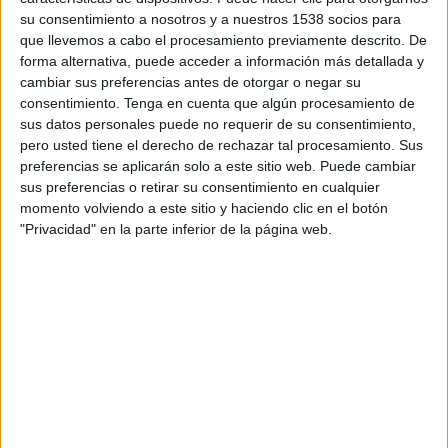
trànsit
en donar
positiu en drogues
(
cocaïna i
su consentimiento a nosotros y a nuestros 1538 socios para
que llevemos a cabo el procesamiento previamente descrito. De
THC
). Els
ocupants de l’autocaravana
, amb
forma alternativa, puede acceder a información más detallada y
matrícula francesa
, i els seus
dos gossos
van
cambiar sus preferencias antes de otorgar o negar su
resultar
il·lesos
en el
sinistre
.
consentimiento.
Tenga en cuenta que algún procesamiento de
sus datos personales puede no requerir de su consentimiento,
pero usted tiene el derecho de rechazar tal procesamiento. Sus
Imprimir
Envia
PDF
preferencias se aplicarán solo a este sitio web. Puede cambiar
a
sus preferencias o retirar su consentimiento en cualquier
un
momento volviendo a este sitio y haciendo clic en el botón
amic
"Privacidad" en la parte inferior de la página web.
ETIQUETES
accident
Agullana
AP-7
robatori