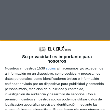
Els dos
arrestats
, de
29 i 30 anys
, van
xocar per
encalç
contra una
autocaravana
al
quilòmetre 9
Su privacidad es importante para
nosotros
de l’AP-7
, al terme municipal d’
Agullana
, i van
acabar
bolcant
al mig de la via.
Nosotros y nuestros 1538
socios
almacenamos y/o accedemos
a información en un dispositivo, como cookies, y procesamos
Els
agents
van comprovar que el
vehicle
datos personales, como identificadores únicos e información
estándar enviada por un dispositivo para publicidad y contenido
constava com a
sostret
a Saragossa i van
detenir
personalizado, medición de publicidad y contenido,
els dos
ocupants
—
ferits lleus
— pels
delictes de
investigación de audiencia y desarrollo de servicios.
Con su
robatori i furt d’ús de vehicle
, i el
conductor
permiso, nosotros y nuestros socios podemos utilizar datos de
localización geográfica precisa e identificación mediante las
també per un
delicte contra la seguretat del
características de dispositivos. Puede hacer clic para otorgarnos