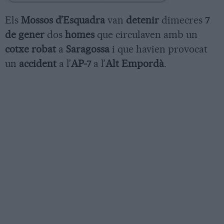
Els
Mossos d’Esquadra
van
detenir
dimecres
7
de gener
dos
homes
que circulaven amb un
cotxe robat
a
Saragossa
i que havien provocat
un
accident
a l’
AP-7
a l’
Alt Empordà
.