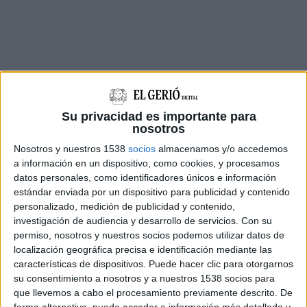
Su privacidad es importante para
nosotros
L’increment del
turisme ciclista
a les
comarques
Nosotros y nuestros 1538
socios
almacenamos y/o accedemos
gironines
ha repercutit en un augment d’usuaris
a información en un dispositivo, como cookies, y procesamos
de les
carreteres de la demarcació
. A més, la
datos personales, como identificadores únicos e información
estándar enviada por un dispositivo para publicidad y contenido
majoria d’amants de la bicicleta venen atrets
personalizado, medición de publicidad y contenido,
per l’
oferta gastronòmica i paisatgística
de les
investigación de audiencia y desarrollo de servicios.
Con su
diferents comarques. A molts d’aquests indrets
permiso, nosotros y nuestros socios podemos utilizar datos de
localización geográfica precisa e identificación mediante las
s’hi arriba a través de
carreteres sinuoses amb
características de dispositivos. Puede hacer clic para otorgarnos
corbes
que són les que més agraden als
ciclistes
.
su consentimiento a nosotros y a nuestros 1538 socios para
que llevemos a cabo el procesamiento previamente descrito. De
Aquesta
activitat econòmica
ha fet que moltes