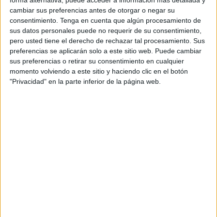
forma alternativa, puede acceder a información más detallada y
empreses
s’estableixin a
Girona
, des d’on surten
cambiar sus preferencias antes de otorgar o negar su
bona part dels turistes que volen recórrer a cop
consentimiento.
Tenga en cuenta que algún procesamiento de
sus datos personales puede no requerir de su consentimiento,
de pedal la demarcació.
pero usted tiene el derecho de rechazar tal procesamiento. Sus
preferencias se aplicarán solo a este sitio web. Puede cambiar
El problema és que cada vegada n’hi ha més i
sus preferencias o retirar su consentimiento en cualquier
això genera una “
certa tensió
” amb la resta
momento volviendo a este sitio y haciendo clic en el botón
d’actors a la carretera,
cotxes, motos i camions
.
"Privacidad" en la parte inferior de la página web.
Tot plegat ha fet que alguns
alcaldes
de diverses
poblacions de les
comarques de Girona
demanin que hi hagi una
regulació
davant del
perill
que suposa aquest increment de
ciclistes
.
Tot i que fa anys que dura, l’
alcaldessa de
Cadaqués
(
Alt Empordà
),
Pia Serinyana
, explica
que tenen “
dos problemes
”. D’una banda, els
equips professionals
que porten grups amb una