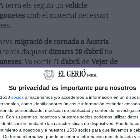
 A terra els seguia un
vehicle
rgonetes
amb el material necessari
res.
 seva
migració de tornada a Àustria
a tarda d’aquest
dimarts 29 d’abril
ha
aneses
. Va sortir l’
1 d’abril
de
Vejer de
 cap al
nord d’Albacete
. Va continuar
l’
Alt Empordà
pel
nord de Figueres
,
Su privacidad es importante para nosotros
rriguella
, en direcció al
pas del
s 1538
socios
almacenamos y/o accedemos a información en un disposit
sonales, como identificadores únicos e información estándar enviada 
ntenido personalizado, medición de publicidad y contenido, investigaci
aurier
, una
femella
de la seva mateixa
os.
Con su permiso, nosotros y nuestros socios podemos utilizar datos 
identificación mediante las características de dispositivos. Puede hacer
t un
primer desplaçament
de pocs
ntimiento a nosotros y a nuestros 1538 socios para que llevemos a ca
el juny de l’any passat. El
20 d’abril
va
. De forma alternativa, puede acceder a información más detallada y 