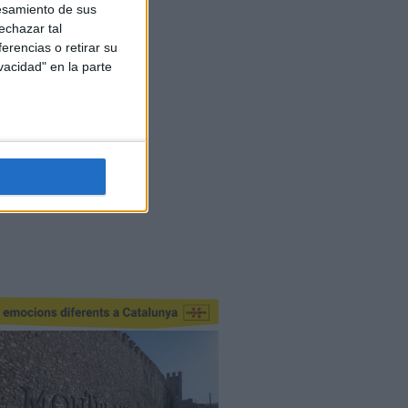
esamiento de sus
echazar tal
erencias o retirar su
vacidad" en la parte