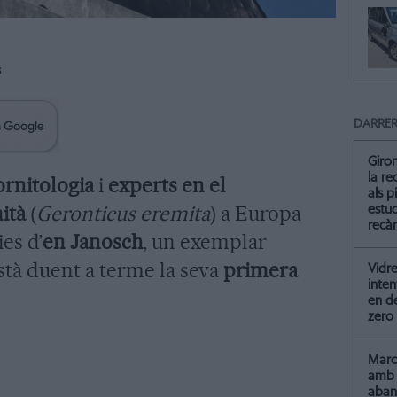
s
DARRER
Giro
la re
’ornitologia
i
experts en el
als p
ità
(
Geronticus eremita
) a Europa
estud
recà
es d’
en Janosch
, un exemplar
tà duent a terme la seva
primera
Vidre
inten
en de
zero
Marc 
amb 
aba