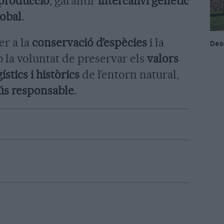
producció
, garantir
intercanvi genètic
lobal
.
er a la
conservació d’espècies
i la
b la voluntat de preservar els
valors
ístics i històrics
de l’entorn natural,
ús responsable
.