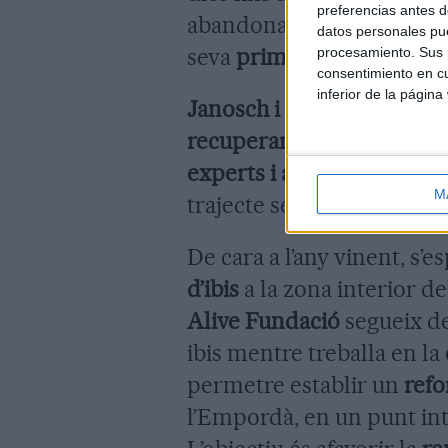
preferencias antes d
abandonar definitivamen
datos personales pue
seva
primera migració ca
procesamiento. Sus p
consentimiento en cu
inferior de la página
Janosch i DrSaurier
seran
recuperar la migració nat
experts i aficionats
confie
M
trajecte sense incidents.
De cara a l’any vinent, s’
d’ibis
a la zona interior d
Alive Fundació
segueix d
ibis mentre treballa en la
permetre establir un
refo
l’Empordà, en un punt int