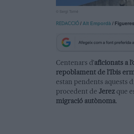
© Sergi Torné
/
Alt Empordà
/ Figuere
REDACCIÓ
Centenars d’
aficionats a l
repoblament de l’Ibis erm
estan pendents aquests di
procedent de
Jerez
que es
migració autònoma
.