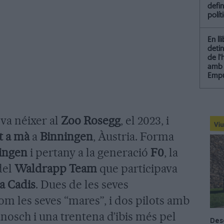
defin
polít
En ll
detin
de l
amb 
Empu
va néixer al
Zoo Rosegg
, el 2023, i
t a mà
a
Binningen
, Àustria. Forma
ingen
i pertany a la generació
F0
, la
del
Waldrapp Team
que participava
 a Cadis
. Dues de les seves
om les seves “mares”, i dos pilots amb
anosch i una trentena d’ibis més pel