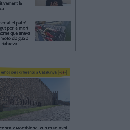
itivament la
ica
ibertat el patró
gut per la mort
'home que anava
moto d’aigua a
riabrava