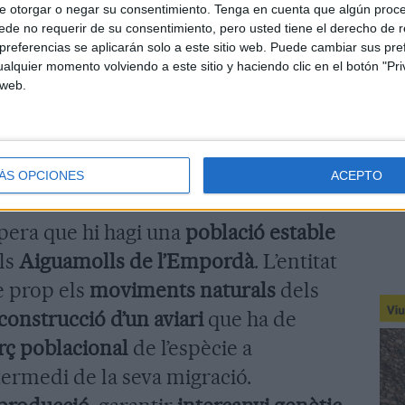
e otorgar o negar su consentimiento.
Tenga en cuenta que algún proc
t
Vejer de la Frontera
per iniciar la
de no requerir de su consentimiento, pero usted tiene el derecho de r
p al nord
.
referencias se aplicarán solo a este sitio web. Puede cambiar sus pref
alquier momento volviendo a este sitio y haciendo clic en el botón "Pri
 web.
 la
primera parella d’ibis ermitans
en
ural
des del sud de la península. Ara,
n que la parella pugui completar el
ÁS OPCIONES
ACEPTO
espera que hi hagi una
població estable
els
Aiguamolls de l’Empordà
. L’entitat
e prop els
moviments naturals
dels
construcció d’un aviari
que ha de
rç poblacional
de l’espècie a
ermedi de la seva migració.