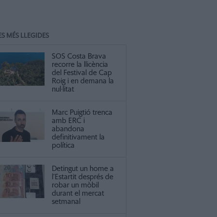
ES MÉS LLEGIDES
SOS Costa Brava
recorre la llicència
del Festival de Cap
Roig i en demana la
nul·litat
Marc Puigtió trenca
amb ERC i
abandona
definitivament la
política
Detingut un home a
l’Estartit després de
robar un mòbil
durant el mercat
setmanal