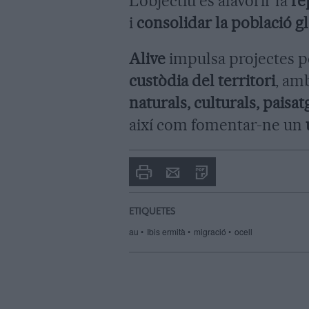
L’objectiu és afavorir la
re
i
consolidar la població g
Alive
impulsa projectes p
custòdia del territori
, am
naturals, culturals, paisatg
així com fomentar-ne un
Imprimir
Envia
PDF
a
un
amic
ETIQUETES
au
Ibis ermità
migració
ocell