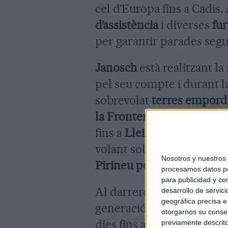
cel d’Europa fins a Cadis.
d’assistència
i diverses
fu
per garantir parades segu
Janosch
està realitzant la
pel seu compte i durant l
sobrevolat
terres empord
la Frontera
, amb una ruta
fins a
Lleida
i ha travessat 
volant sobre
Peralada i Ga
Nosotros y nuestro
Pirineu per les Alberes
.
procesamos datos per
para publicidad y co
Al darrere el segueix
DrS
desarrollo de servici
geográfica precisa e 
generació. Ella ja havia fe
otorgarnos su conse
dies fins al sud de
Madrid
previamente descrito