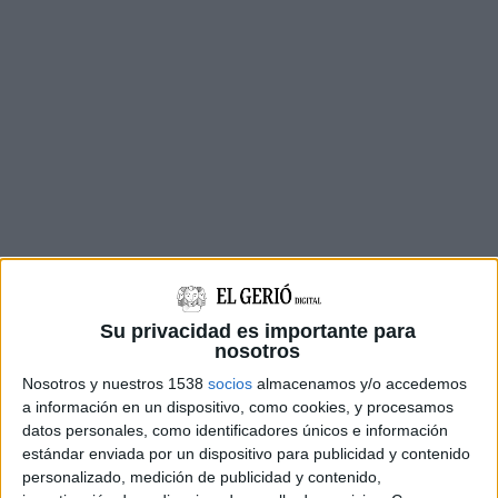
Su privacidad es importante para
La gran majoria dels
passatgers
provenen dels
nosotros
vols de Ryanair
. L’
aerolínia irlandesa
ha
Nosotros y nuestros 1538
socios
almacenamos y/o accedemos
a información en un dispositivo, como cookies, y procesamos
transportat
55.677 passatgers
en l’últim mes, fet
datos personales, como identificadores únicos e información
que suposa un creixement del
6,8%
en
estándar enviada por un dispositivo para publicidad y contenido
comparació amb el mateix mes que l’any passat.
personalizado, medición de publicidad y contenido,