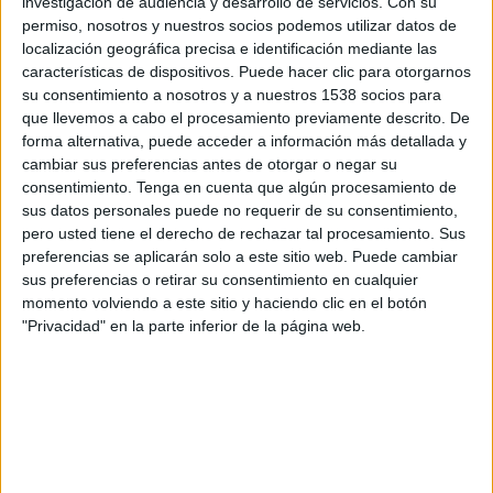
investigación de audiencia y desarrollo de servicios.
Con su
Per altra banda,
Air Arabia
ha registrat
1.074
permiso, nosotros y nuestros socios podemos utilizar datos de
passatgers més
.
localización geográfica precisa e identificación mediante las
características de dispositivos. Puede hacer clic para otorgarnos
Amb les xifres del mes de
març
, la
terminal
su consentimiento a nosotros y a nuestros 1538 socios para
gironina
ha tancat el primer trimestre de l’any
que llevemos a cabo el procesamiento previamente descrito. De
forma alternativa, puede acceder a información más detallada y
amb
134.979 passatgers
, fet que suposa una
cambiar sus preferencias antes de otorgar o negar su
crescuda del
25,6%
. Bona part d’aquest bon
consentimiento.
Tenga en cuenta que algún procesamiento de
comportament arriba, una vegada més, pels
sus datos personales puede no requerir de su consentimiento,
pero usted tiene el derecho de rechazar tal procesamiento. Sus
bons registres que ha obtingut
Ryanair
. En
preferencias se aplicarán solo a este sitio web. Puede cambiar
concret en els tres primers mesos de l’any la
sus preferencias o retirar su consentimiento en cualquier
momento volviendo a este sitio y haciendo clic en el botón
companyia
ha transportat
127.899 persones
i
"Privacidad" en la parte inferior de la página web.
això suposa un
22,6% més
de les que va
transportar en el primer trimestre del
2024
.
Pel que fa a les
operacions
, en l’últim mes s’han
registrat
1.384 enlairaments i aterratges
i això
suposa un creixement del
51,6%
. Malgrat tot,