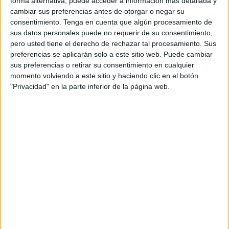
dividir; uns van continuar per la carretera i els
forma alternativa, puede acceder a información más detallada y
cambiar sus preferencias antes de otorgar o negar su
altres van anar
camp a través
.
consentimiento.
Tenga en cuenta que algún procesamiento de
sus datos personales puede no requerir de su consentimiento,
Hi va haver un grup de
60 persones
que van
pero usted tiene el derecho de rechazar tal procesamiento. Sus
escapolir-se del cordó policial
i es van
preferencias se aplicarán solo a este sitio web. Puede cambiar
sus preferencias o retirar su consentimiento en cualquier
aconseguir acostar al complex. Aquí, un segon
momento volviendo a este sitio y haciendo clic en el botón
cordó policial els va aturar, però una
quinzena
"Privacidad" en la parte inferior de la página web.
de manifestants
van aconseguir eludir-lo.
Dins aquest darrer grup hi havia els
quatre
activistes
que, després de travessar l’
autovia A-2
,
van aconseguir
saltar la tanca del complex de
luxe
. Els
mossos
els van interceptar poc
després, quan encara es trobaven lluny de
l’hotel on s’entregaven els premis. La policia els
va denunciar pels delictes de
desobediència
i
contra la seguretat del trànsit
(perquè van