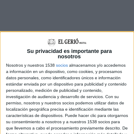
La causa contra els
quatre investigats
es
remunta al
5 de juliol del 2023
. Aquella tarda, el
Su privacidad es importante para
monarca
i la
princesa Elionor
van presidir
nosotros
l’entrega dels
premis FPdGi
, que es van celebrar
Nosotros y nuestros 1538
socios
almacenamos y/o accedemos
a l’
hotel Camiral
del complex de
Caldes de
a información en un dispositivo, como cookies, y procesamos
datos personales, como identificadores únicos e información
Malavella
.
estándar enviada por un dispositivo para publicidad y contenido
Per protestar contra la presència del rei, unes
personalizado, medición de publicidad y contenido,
investigación de audiencia y desarrollo de servicios.
Con su
400 persones
es van concentrar a l’entrada de
permiso, nosotros y nuestros socios podemos utilizar datos de
Caldes –a uns 4 quilòmetres de l’hotel– perquè
localización geográfica precisa e identificación mediante las
características de dispositivos. Puede hacer clic para otorgarnos
a la zona hi havia un
fort dispositiu de
su consentimiento a nosotros y a nuestros 1538 socios para
seguretat
. Des d’aquí, els manifestants es van
que llevemos a cabo el procesamiento previamente descrito. De