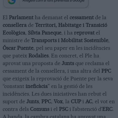
El
Parlament
ha demanat el
cessament
de la
consellera
de
Territori, Habitatge i Transició
Ecològica
,
Sílvia Paneque
, i ha
reprovat
el
ministre de
Transports i Mobilitat Sostenible
,
Óscar Puente
, pel seu paper en les incidències
que pateix
Rodalies
. En concret, el Ple ha
aprovat una proposta de
Junts
que reclama el
cessament de la consellera, i una altra del
PPC
que exigeix la reprovació de Puente per la seva
“constant
ineficàcia
” en la gestió de les
incidències. Les dues iniciatives han rebut el
suport de
Junts
,
PPC
,
Vox
, la
CUP
i
AC
, el vot en
contra dels
Comuns
i el
PSC
i l’abstenció d’
ERC
.
A banda, la cambra catalana ha aprovat una