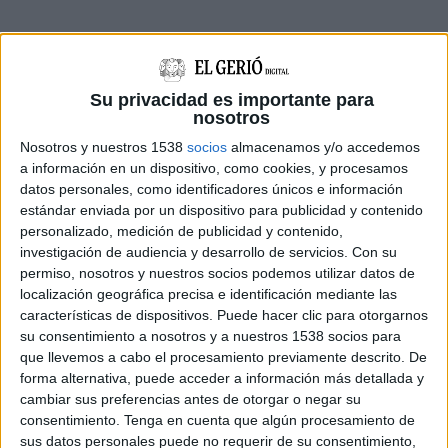
Su privacidad es importante para
nosotros
En el marc del debat monogràfic sobre
Nosotros y nuestros 1538
socios
almacenamos y/o accedemos
a información en un dispositivo, como cookies, y procesamos
Rodalies
, els grups han donat suport a una
datos personales, como identificadores únicos e información
proposta de
Junts
que reclama, a part de la
estándar enviada por un dispositivo para publicidad y contenido
personalizado, medición de publicidad y contenido,
reprovació, el cessament de Paneque. El partit
investigación de audiencia y desarrollo de servicios.
Con su
denuncia “la
mala gestió
” de la consellera en
permiso, nosotros y nuestros socios podemos utilizar datos de
l’escalada d’incidències de la xarxa, motiu pel
localización geográfica precisa e identificación mediante las
características de dispositivos. Puede hacer clic para otorgarnos
qual consideren que hauria de ser destituïda.
su consentimiento a nosotros y a nuestros 1538 socios para
que llevemos a cabo el procesamiento previamente descrito. De
Alhora, la cambra ha votat a favor d’una
forma alternativa, puede acceder a información más detallada y
proposta del
PPC
que demana la reprovació de
cambiar sus preferencias antes de otorgar o negar su
Puente
“per la seva constant ineficàcia en la
consentimiento.
Tenga en cuenta que algún procesamiento de
sus datos personales puede no requerir de su consentimiento,