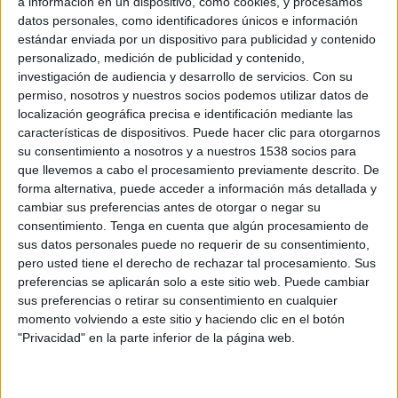
a información en un dispositivo, como cookies, y procesamos
Port
. A partir de la mitjanit, l’episodi s’anirà
datos personales, como identificadores únicos e información
traslladant al terç
nord-est
de
Catalunya
, i serà
estándar enviada por un dispositivo para publicidad y contenido
personalizado, medición de publicidad y contenido,
més intens a les comarques del
Ripollès
, la
investigación de audiencia y desarrollo de servicios.
Con su
Garrotxa
i l’
Alt Empordà
.
permiso, nosotros y nuestros socios podemos utilizar datos de
localización geográfica precisa e identificación mediante las
D’altra banda, per sobre de 2.200 metres, es
características de dispositivos. Puede hacer clic para otorgarnos
podran acumular més de 50 cm de
neu
, en
su consentimiento a nosotros y a nuestros 1538 socios para
que llevemos a cabo el procesamiento previamente descrito. De
zones del
Pirineu
i
Prepirineu oriental
,
forma alternativa, puede acceder a información más detallada y
principalment. La distribució geogràfica
cambiar sus preferencias antes de otorgar o negar su
d’aquest fenomen dins la zona avisada és de
consentimiento.
Tenga en cuenta que algún procesamiento de
sus datos personales puede no requerir de su consentimiento,
caràcter local, és a dir, que pot afectar-ne fins a
pero usted tiene el derecho de rechazar tal procesamiento. Sus
un 30% del territori afectat. Per tot plegat,
preferencias se aplicarán solo a este sitio web. Puede cambiar
Protecció Civil
demana molta prudència en les
sus preferencias o retirar su consentimiento en cualquier
momento volviendo a este sitio y haciendo clic en el botón
activitats a l’aire lliure i en la
mobilitat
, sobretot
"Privacidad" en la parte inferior de la página web.
a les zones de muntanya i cotes altes.
Protecció
Civil
recorda que és molt important que no es