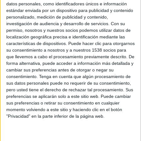
El
pla de xoc
de
neteja
s’ha començat a
datos personales, como identificadores únicos e información
estándar enviada por un dispositivo para publicidad y contenido
desplegar aquest
dimarts
al
barri de l’Illa
(que
personalizado, medición de publicidad y contenido,
engloba els
carrers
Illa
,
Farmàcia
,
Arpa
,
Camí
investigación de audiencia y desarrollo de servicios.
Con su
Fondo
,
Folch de Cardona
i
Puig Tomàs
). Els
permiso, nosotros y nuestros socios podemos utilizar datos de
localización geográfica precisa e identificación mediante las
operaris
de la
brigada municipal
els han
netejat
características de dispositivos. Puede hacer clic para otorgarnos
a fons amb l’ajuda de la
hidronetejadora
, la
su consentimiento a nosotros y a nuestros 1538 socios para
que llevemos a cabo el procesamiento previamente descrito. De
màquina escombradora
i la
furgoneta
de què
forma alternativa, puede acceder a información más detallada y
disposa el
servei
.
cambiar sus preferencias antes de otorgar o negar su
consentimiento.
Tenga en cuenta que algún procesamiento de
En concret, allò que es fa és retirar les
males
sus datos personales puede no requerir de su consentimiento,
herbes
que creixen al
paviment
, treure els
pero usted tiene el derecho de rechazar tal procesamiento. Sus
preferencias se aplicarán solo a este sitio web. Puede cambiar
residus
que hi ha a la
via pública
i
netejar
els
sus preferencias o retirar su consentimiento en cualquier
carrers
amb
aigua a pressió
. A partir del
barri
momento volviendo a este sitio y haciendo clic en el botón
de l’Illa
, el
pla de xoc
s’anirà
estenent
arreu del
"Privacidad" en la parte inferior de la página web.
poble
fins a cobrir la totalitat del
municipi
.