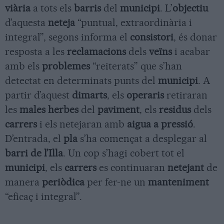
viària
a tots els
barris
del
municipi
. L’
objectiu
d’aquesta
neteja
“puntual, extraordinària i
integral”, segons informa el
consistori
, és donar
resposta a les
reclamacions
dels
veïns
i acabar
amb els
problemes
“reiterats” que s’han
detectat en determinats punts del
municipi
. A
partir d’aquest
dimarts
, els
operaris
retiraran
les
males herbes
del
paviment
, els
residus
dels
carrers
i els netejaran amb
aigua a pressió
.
D’entrada, el
pla
s’ha començat a desplegar al
barri de l’Illa
. Un cop s’hagi cobert tot el
municipi
, els
carrers
es continuaran
netejant
de
manera
periòdica
per fer-ne un
manteniment
“eficaç i integral”.