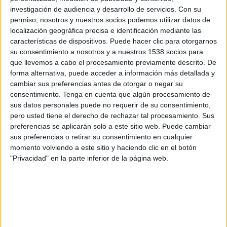
bitllets no és possible.
investigación de audiencia y desarrollo de servicios.
Con su
permiso, nosotros y nuestros socios podemos utilizar datos de
localización geográfica precisa e identificación mediante las
De la seva banda, tant l'SNFC com Renfe es
características de dispositivos. Puede hacer clic para otorgarnos
resisteixen a oficialitzar la posada en servei de
su consentimiento a nosotros y a nuestros 1538 socios para
que llevemos a cabo el procesamiento previamente descrito. De
la nova línia. L'operador francès apunta que
forma alternativa, puede acceder a información más detallada y
possiblement la propera setmana farà oficial la
cambiar sus preferencias antes de otorgar o negar su
consentimiento.
Tenga en cuenta que algún procesamiento de
data i els detalls del servei, mentre que Renfe
sus datos personales puede no requerir de su consentimiento,
afirma que no hi ha res tancat i que la nova línia
pero usted tiene el derecho de rechazar tal procesamiento. Sus
no figura en la seva oferta comercial a curt
preferencias se aplicarán solo a este sitio web. Puede cambiar
sus preferencias o retirar su consentimiento en cualquier
termini.
momento volviendo a este sitio y haciendo clic en el botón
"Privacidad" en la parte inferior de la página web.