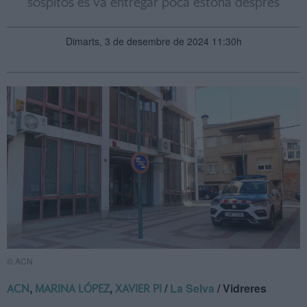
sospitós es va entregar poca estona després
Dimarts, 3 de desembre de 2024 11:30h
© ACN
,
,
/
La Selva
/ Vidreres
ACN
MARINA LÓPEZ
XAVIER PI