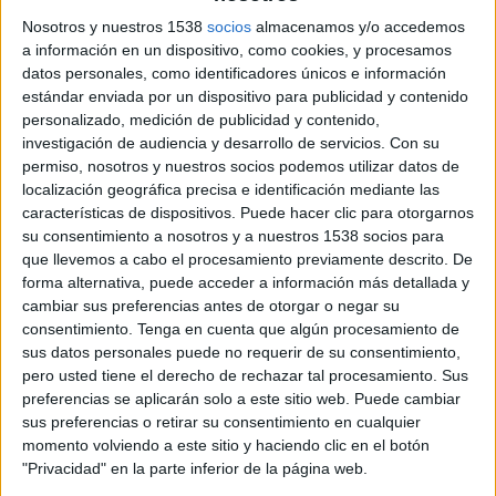
l'ACN, el mòbil va interceptar la trajectòria d'un
Nosotros y nuestros 1538
socios
almacenamos y/o accedemos
tercer projectil dirigit a la cama. El sospitós es
a información en un dispositivo, como cookies, y procesamos
va entregar cap a les set de la tarda a la
datos personales, como identificadores únicos e información
estándar enviada por un dispositivo para publicidad y contenido
comissaria dels Mossos a Santa Coloma, va
personalizado, medición de publicidad y contenido,
reconèixer ser l'autor dels fets i va entregar
investigación de audiencia y desarrollo de servicios.
Con su
permiso, nosotros y nuestros socios podemos utilizar datos de
l'arma.
localización geográfica precisa e identificación mediante las
Segons ha pogut saber aquest diari, la baralla
características de dispositivos. Puede hacer clic para otorgarnos
su consentimiento a nosotros y a nuestros 1538 socios para
va tenir lloc en un domicili de la urbanització
que llevemos a cabo el procesamiento previamente descrito. De
Torrefortuna de Vidreres quan una dona,
forma alternativa, puede acceder a información más detallada y
cambiar sus preferencias antes de otorgar o negar su
acompanyada de la seva família, va anar a
consentimiento.
Tenga en cuenta que algún procesamiento de
buscar els seus objectes personals a casa del seu
sus datos personales puede no requerir de su consentimiento,
exmarit.
pero usted tiene el derecho de rechazar tal procesamiento. Sus
preferencias se aplicarán solo a este sitio web. Puede cambiar
sus preferencias o retirar su consentimiento en cualquier
Cap a dos quarts de cinc de la tarda, hi va haver
momento volviendo a este sitio y haciendo clic en el botón
una baralla tumultuària amb una dotzena de
"Privacidad" en la parte inferior de la página web.
persones implicades -d'una família i altra- que