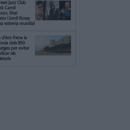
nset Jazz Club
irà Camil
azo, Shai
ro i Jordi Rossy
na estrena mundial
a d’Aro frena la
ència dels 850
atges per evitar
dicar els
etaris