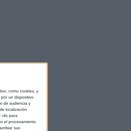
ivo, como cookies, y
por un dispositivo
ón de audiencia y
de localización
 clic para
bo el procesamiento
cambiar sus