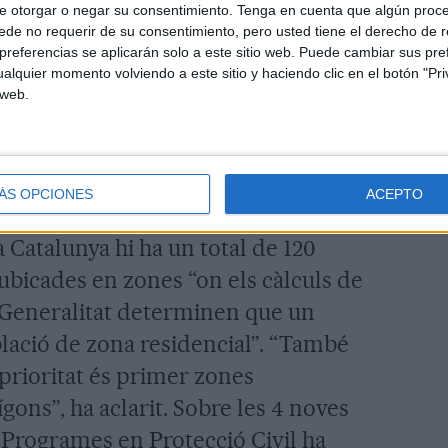
bicades a Igualada, Celrà (Gironès),
e otorgar o negar su consentimiento.
Tenga en cuenta que algún proc
nes (Selva). Les 16 sirenes estan
de no requerir de su consentimiento, pero usted tiene el derecho de r
referencias se aplicarán solo a este sitio web. Puede cambiar sus pref
diferents on hi ha 29 establiments que
alquier momento volviendo a este sitio y haciendo clic en el botón "Pri
 web.
el PLASEQCAT. La població censada
ca de les sirenes és de 38.760
n radi de població més gran és la
nts.
ÁS OPCIONES
ACEPTO
 Catalunya hi ha un total de 120
n ubicades en zones “on els càlculs de
a Generalitat determinen que un
blació de zona residencial”. “També
prioritat és primer zones
ígons”, ha aclarit. Sobre les 4 noves
e Programes en Protecció Civil ha