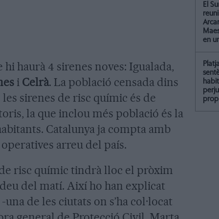
El Su
reun
Arcar
Maest
en u
e hi haurà 4 sirenes noves: Igualada,
Platj
sent
nes
i
Celrà
. La població censada dins
habit
perju
 les sirenes de risc químic és de
propi
toris, la que inclou més població és la
habitants. Catalunya ja compta amb
 operatives arreu del país.
de risc químic tindrà lloc el pròxim
 deu del matí. Així ho han explicat
-una de les ciutats on s’ha col·locat
ora general de Protecció Civil, Marta