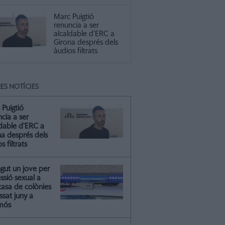
Marc Puigtió
renuncia a ser
alcaldable d’ERC a
Girona després dels
àudios filtrats
ES NOTÍCIES
 Puigtió
cia a ser
ldable d’ERC a
na després dels
s filtrats
gut un jove per
essió sexual a
casa de colònies
ssat juny a
mós