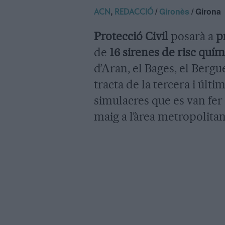
,
/
Gironès
/ Girona
ACN
REDACCIÓ
Protecció Civil
posarà a
p
de
16 sirenes de risc quím
d’Aran, el Bages, el Bergu
tracta de la tercera i últ
simulacres que es van fer 
maig a l’àrea metropolita