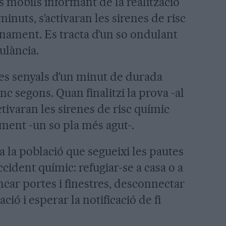
ns mòbils informant de la realització
 minuts, s’activaran les sirenes de risc
nament. Es tracta d’un so ondulant
ulància.
 tres senyals d’un minut de durada
nc segons. Quan finalitzi la prova -al
tivaran les sirenes de risc químic
ament -un so pla més agut-.
a la població que segueixi les pautes
ccident químic: refugiar-se a casa o a
car portes i finestres, desconnectar
ació i esperar la notificació de fi