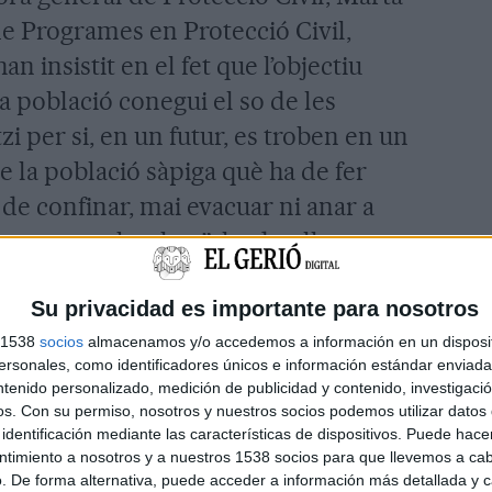
de Programes en Protecció Civil,
n insistit en el fet que l’objectiu
a població conegui el so de les
tzi per si, en un futur, es troben en un
e la població sàpiga què ha de fer
 de confinar, mai evacuar ni anar a
i actuar amb calma”, ha detallat
Su privacidad es importante para nosotros
d’octubre sonaran 16 sirenes ubicades
s 1538
socios
almacenamos y/o accedemos a información en un disposit
ordera, la Vall d’Aran, el Bages, el
sonales, como identificadores únicos e información estándar enviada 
ntenido personalizado, medición de publicidad y contenido, investigaci
 i Girona. De les 16 sirenes n’hi ha 4
os.
Con su permiso, nosotros y nuestros socios podemos utilizar datos 
identificación mediante las características de dispositivos. Puede hacer
ntimiento a nosotros y a nuestros 1538 socios para que llevemos a ca
. De forma alternativa, puede acceder a información más detallada y 