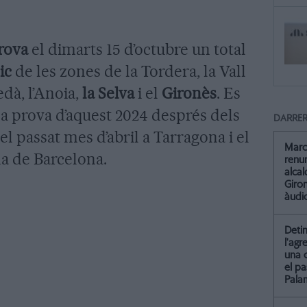
rova
el dimarts 15 d’octubre un total
ic
de les zones de la Tordera, la Vall
edà, l’Anoia,
la Selva
i el
Gironès
. Es
ima prova d’aquest 2024 després dels
DARRER
el passat mes d’abril a Tarragona i el
Marc
na de Barcelona.
renun
alca
Giro
àudio
Detin
l'agr
una 
el pa
Pala