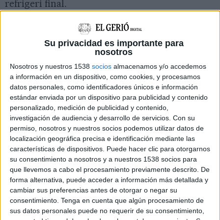
refrigeri final.
Jordi Carretero, regidor de Via Pública i
Mobilitat ha destacat que “aquest any hem
Su privacidad es importante para
treballat amb noves activitats, amb l’objectiu
nosotros
que tothom hi pugui participar i prengui
Nosotros y nuestros 1538
socios
almacenamos y/o accedemos
a información en un dispositivo, como cookies, y procesamos
consciència de la necessitat de fomentar la
datos personales, como identificadores únicos e información
mobilitat sostenible”, a més d’afegir que
estándar enviada por un dispositivo para publicidad y contenido
“enguany comptem amb la col·laboració de les
personalizado, medición de publicidad y contenido,
investigación de audiencia y desarrollo de servicios.
Con su
AFAs, associacions de veïns i veïnes de Banyoles
permiso, nosotros y nuestros socios podemos utilizar datos de
i l’entitat T Tela”.
localización geográfica precisa e identificación mediante las
características de dispositivos. Puede hacer clic para otorgarnos
El gran gruix d’activitats arribarà la setmana
su consentimiento a nosotros y a nuestros 1538 socios para
que llevemos a cabo el procesamiento previamente descrito. De
vinent, primer amb una taula rodona titulada
forma alternativa, puede acceder a información más detallada y
'El bus a debat' que es farà el dimecres 18 a 2/4
cambiar sus preferencias antes de otorgar o negar su
consentimiento.
Tenga en cuenta que algún procesamiento de
de 7 de la tarda al Museu Darder de Banyoles
sus datos personales puede no requerir de su consentimiento,
centrada en el transport públic a la comarca del