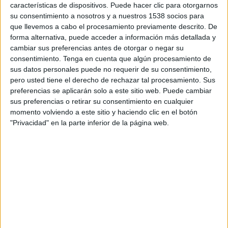
características de dispositivos. Puede hacer clic para otorgarnos
escampant-se per la resta del poble,
su consentimiento a nosotros y a nuestros 1538 socios para
reproduint-se de manera natural i ajudant així
que llevemos a cabo el procesamiento previamente descrito. De
a minorar l'ús de fitosanitaris de síntesi",
forma alternativa, puede acceder a información más detallada y
cambiar sus preferencias antes de otorgar o negar su
explica el consistori palafrugellenc.
consentimiento.
Tenga en cuenta que algún procesamiento de
sus datos personales puede no requerir de su consentimiento,
pero usted tiene el derecho de rechazar tal procesamiento. Sus
A més d'eliminar les poblacions de pugons i
preferencias se aplicarán solo a este sitio web. Puede cambiar
altres plagues, la lluita biològica també té un
sus preferencias o retirar su consentimiento en cualquier
altre avantatge: acabar amb les molèsties que
momento volviendo a este sitio y haciendo clic en el botón
"Privacidad" en la parte inferior de la página web.
generen aquests insectes (per exemple, deixar
tot el terra del voltant dels arbres enganxifós).
Imprimir
Envia
PDF
a
un
amic