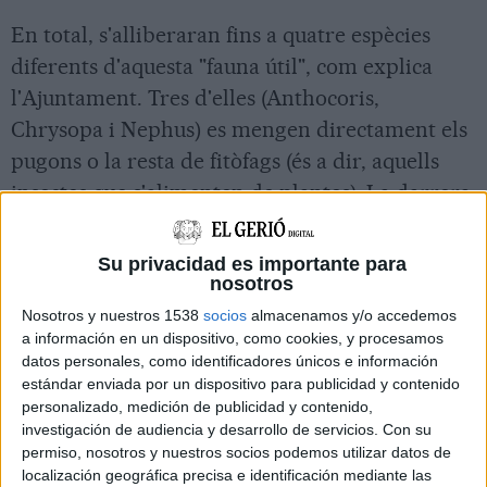
En total, s'alliberaran fins a quatre espècies
diferents d'aquesta "fauna útil", com explica
l'Ajuntament. Tres d'elles (Anthocoris,
Chrysopa i Nephus) es mengen directament els
pugons o la resta de fitòfags (és a dir, aquells
insectes que s'alimenten de plantes). La darrera,
l'Aphidius, és un paràsit que posa els seus ous
dins del pugó i, a mesura que la larva creix, el
Su privacidad es importante para
nosotros
va matant.
Nosotros y nuestros 1538
socios
almacenamos y/o accedemos
a información en un dispositivo, como cookies, y procesamos
Segons subratlla l'ajuntament, l'objectiu final és
datos personales, como identificadores únicos e información
el de crear uns espais al municipi que serveixin
estándar enviada por un dispositivo para publicidad y contenido
personalizado, medición de publicidad y contenido,
de llocs de cria per a aquests insectes i on no es
investigación de audiencia y desarrollo de servicios.
Con su
facin servir plaguicides. "A partir d'aquests
permiso, nosotros y nuestros socios podemos utilizar datos de
espais, aquests depredadors poden anar
localización geográfica precisa e identificación mediante las