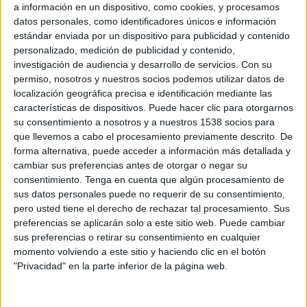
d'Arnadí sota la direcció musical de Dani
a información en un dispositivo, como cookies, y procesamos
datos personales, como identificadores únicos e información
Espasa. El contratenor Xavier Sabata i les veus
estándar enviada por un dispositivo para publicidad y contenido
de Marta Almajano, Guilia Semenzato, Juan
personalizado, medición de publicidad y contenido,
investigación de audiencia y desarrollo de servicios.
Con su
Sancho i Luigi De Donato portaran per primera
permiso, nosotros y nuestros socios podemos utilizar datos de
vegada al festival l'oratori per a cinc veus 'San
localización geográfica precisa e identificación mediante las
Giovanni Battista' d'Alessandro Stradella.
características de dispositivos. Puede hacer clic para otorgarnos
su consentimiento a nosotros y a nuestros 1538 socios para
L'obra, estrenada l'any 1675 a Roma, va quedar
que llevemos a cabo el procesamiento previamente descrito. De
enterrada fins al 1949 quan van recuperar-ne la
forma alternativa, puede acceder a información más detallada y
cambiar sus preferencias antes de otorgar o negar su
partitura. De narració bíblica però amb
consentimiento.
Tenga en cuenta que algún procesamiento de
rerefons secular, posa en joc imatges de la
sus datos personales puede no requerir de su consentimiento,
iconografia tradicional de Sant Joan Baptista i
pero usted tiene el derecho de rechazar tal procesamiento. Sus
preferencias se aplicarán solo a este sitio web. Puede cambiar
en diversos personatges bíblics.
sus preferencias o retirar su consentimiento en cualquier
momento volviendo a este sitio y haciendo clic en el botón
Durant la presentació del programa d'enguany,
"Privacidad" en la parte inferior de la página web.
Sabata ha explicat que es tracta d'un autor
"molt interessant" però molt poc interpretat.