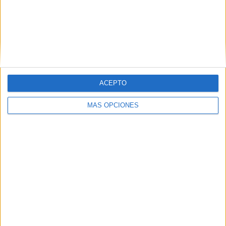
L’ANC convoca una protesta davant la
comissaria de la Jonquera pel cas
denunciat pel diputat Isaac Padrós
Vuit detinguts i uns 3.900 productes
falsificats decomissats en un cop
contra el top manta a Roses
ACEPTO
MÁS OPCIONES