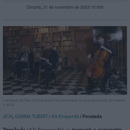
Dimarts, 21 de novembre de 2023 15:00h
L'actuació de Pau Codina durant la presentació de la programació del festival
© ACN
,
/
Alt Empordà
/ Peralada
ACN
GEMMA TUBERT