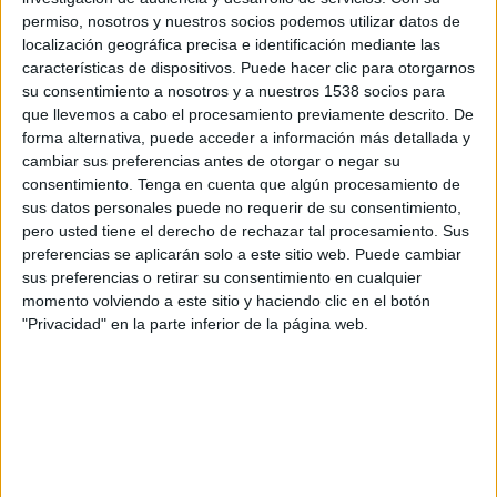
D’altra banda, desde l’escenari Occident i
permiso, nosotros y nuestros socios podemos utilizar datos de
l’escenari Alhambra s'oferiran més de
25
localización geográfica precisa e identificación mediante las
características de dispositivos. Puede hacer clic para otorgarnos
actuacions musicals en directe
amb artistes com
su consentimiento a nosotros y a nuestros 1538 socios para
Ladilla Rusa, Arde Bogotá, Cariño o el tribut a
que llevemos a cabo el procesamiento previamente descrito. De
la banda Mecano Héroes de la Antartida, entre
forma alternativa, puede acceder a información más detallada y
cambiar sus preferencias antes de otorgar o negar su
d’altres. A més, de concerts pensats per als més
consentimiento.
Tenga en cuenta que algún procesamiento de
petits de la casa com l'espectacle de Gerónimo
sus datos personales puede no requerir de su consentimiento,
pero usted tiene el derecho de rechazar tal procesamiento. Sus
Stilton que obrirà el certamen amb una obra
preferencias se aplicarán solo a este sitio web. Puede cambiar
única i exclusiva per a l'ocasió.
sus preferencias o retirar su consentimiento en cualquier
momento volviendo a este sitio y haciendo clic en el botón
L'onzena edició del White Summer oferirà
"Privacidad" en la parte inferior de la página web.
també una proposta gastronòmica. Els visitants
podran escollir entre una
àmplia selecció de
menjars i begudes
, preparats per restauradors.
Totes aquestes activitats estaran envoltades per
la companyia Pablo Méndez Performances que