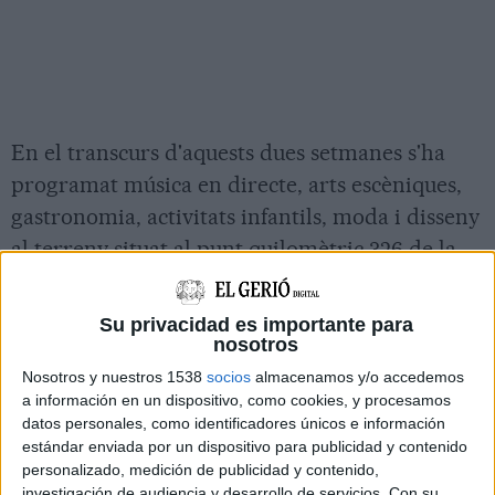
En el transcurs d'aquests dues setmanes s'ha
programat música en directe, arts escèniques,
gastronomia, activitats infantils, moda i disseny
al terreny situat al punt quilomètric 326 de la
carretera C-31 que va de Girona a Palamós.
Els organitzadors calculen que en dotze dies
Su privacidad es importante para
nosotros
passaran pel recinte unes 50.000 persones.
Nosotros y nuestros 1538
socios
almacenamos y/o accedemos
Enguany, el White Summer també comptarà
a información en un dispositivo, como cookies, y procesamos
amb una selecció d'expositors que vendran les
datos personales, como identificadores únicos e información
estándar enviada por un dispositivo para publicidad y contenido
seves creacions al market del festival.
personalizado, medición de publicidad y contenido,
investigación de audiencia y desarrollo de servicios.
Con su