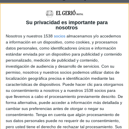
d'elles és el sector de la cinglera que hi ha
sota
el carrer de la Plaça
. En aquest punt hi ha una
fissura de només 50 centímetres d'obertura
Su privacidad es importante para
nosotros
però de 17 metres de profunditat
. Aquest mes
Nosotros y nuestros 1538
socios
almacenamos y/o accedemos
de juliol s'ha decidit instal·lar-hi una xarxa de
a información en un dispositivo, como cookies, y procesamos
control que permet fer el seguiment del
datos personales, como identificadores únicos e información
estándar enviada por un dispositivo para publicidad y contenido
moviment que faci la roca en aquesta fissura.
personalizado, medición de publicidad y contenido,
La xarxa consta de
setze aparells
que
mesuren
investigación de audiencia y desarrollo de servicios.
Con su
permiso, nosotros y nuestros socios podemos utilizar datos de
el moviment amb una precisió de centèsimes
localización geográfica precisa e identificación mediante las
de mil·límetre
. Aquesta informació que recopila
características de dispositivos. Puede hacer clic para otorgarnos
su consentimiento a nosotros y a nuestros 1538 socios para
la xarxa de control es volca als servidors de
que llevemos a cabo el procesamiento previamente descrito. De
l'ICGC per tal que els investigadors puguin
forma alternativa, puede acceder a información más detallada y
controlar de forma continuada l'evolució
cambiar sus preferencias antes de otorgar o negar su
consentimiento.
Tenga en cuenta que algún procesamiento de
d'aquesta fissura
.
sus datos personales puede no requerir de su consentimiento,
pero usted tiene el derecho de rechazar tal procesamiento. Sus