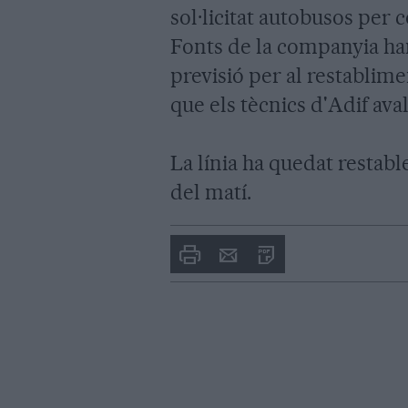
sol·licitat autobusos per 
Fonts de la companyia han
previsió per al restablimen
que els tècnics d'Adif aval
La línia ha quedat restabl
del matí.
Imprimir
Envia
PDF
a
un
amic