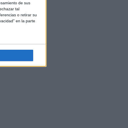
esamiento de sus
echazar tal
erencias o retirar su
vacidad" en la parte