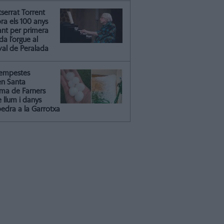
serrat Torrent
ra els 100 anys
ant per primera
a l’orgue al
val de Peralada
tempestes
en Santa
ma de Farners
 llum i danys
pedra a la Garrotxa