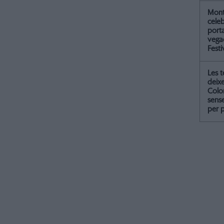
Mont
celeb
port
vegad
Festi
Les 
deix
Colo
sense
per 