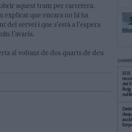
cobrir aquest tram per carretera.
 explicat que encara no hi ha
t del servei i que s'està a l'espera
uïn l'avaria.
erta al voltant de dos quarts de deu
DARRER
SOS 
recor
del F
Roig
nul·li
Detin
desp
accid
Empu