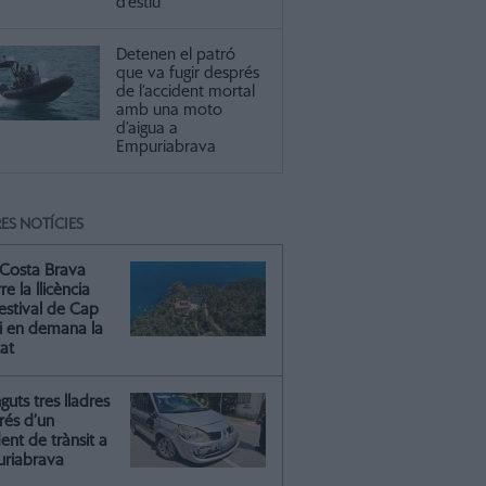
d’estiu
Detenen el patró
que va fugir després
de l’accident mortal
amb una moto
d’aigua a
Empuriabrava
ES NOTÍCIES
Costa Brava
re la llicència
estival de Cap
 i en demana la
tat
guts tres lladres
rés d’un
ent de trànsit a
riabrava