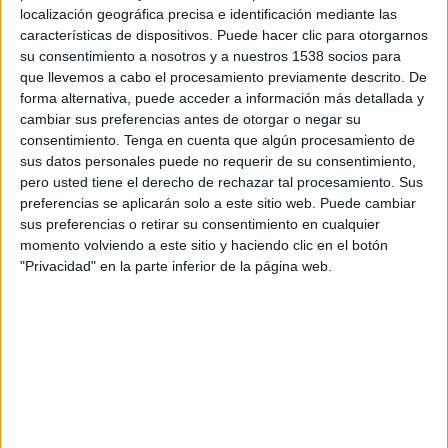
Aquitània.
localización geográfica precisa e identificación mediante las
características de dispositivos. Puede hacer clic para otorgarnos
Concretament, Renfe planeja unir Sant Sebastià
su consentimiento a nosotros y a nuestros 1538 socios para
que llevemos a cabo el procesamiento previamente descrito. De
amb Hendaia i Baiona, creant rutes entre el País
forma alternativa, puede acceder a información más detallada y
Basc i la regió francesa de Nova Aquitània.
cambiar sus preferencias antes de otorgar o negar su
consentimiento.
Tenga en cuenta que algún procesamiento de
L'anunci de l'operadora arriba just l'endemà
sus datos personales puede no requerir de su consentimiento,
pero usted tiene el derecho de rechazar tal procesamiento. Sus
que el president de la companyia expliqués que
preferencias se aplicarán solo a este sitio web. Puede cambiar
Renfe tornarà a cobrir el recorregut entre
sus preferencias o retirar su consentimiento en cualquier
Barcelona i Lió a partir del 13 de juliol i fins a
momento volviendo a este sitio y haciendo clic en el botón
"Privacidad" en la parte inferior de la página web.
Marsella, a partir del 28 de juliol. Segons va
afegir Blanco, l'operadora treballa amb
l'objectiu d'arribar a París l'estiu que ve,
coincidint amb els Jocs Olímpics.
Imprimir
Envia
PDF
a