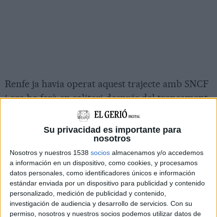
Renfe ja havia operat aquest trajecte amb SNCF
i ara ho farà en solitari després del trencament
amb la companyia francesa. Els serveis tindran
una consideració
tarifària de servei Avant
i
Su privacidad es importante para
nosotros
connectaran la capital catalana, Girona i
Figueres amb Perpinyà
, duplicant les
Nosotros y nuestros 1538
socios
almacenamos y/o accedemos
a información en un dispositivo, como cookies, y procesamos
freqüències en aquesta estació. L'objectiu de
datos personales, como identificadores únicos e información
Renfe és continuar ampliant la seva presència al
estándar enviada por un dispositivo para publicidad y contenido
personalizado, medición de publicidad y contenido,
mercat francès i també posarà en marxa
investigación de audiencia y desarrollo de servicios.
Con su
connexions entre el País Basc i la Nova
permiso, nosotros y nuestros socios podemos utilizar datos de