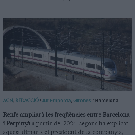
,
/
Alt Empordà
,
Gironès
/ Barcelona
ACN
REDACCIÓ
Renfe ampliarà les freqüències entre Barcelona
i Perpinyà
a partir del 2024, segons ha explicat
aquest dimarts el president de la companyia,