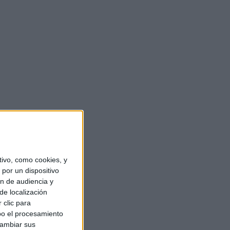
ivo, como cookies, y
por un dispositivo
ón de audiencia y
de localización
 clic para
bo el procesamiento
cambiar sus