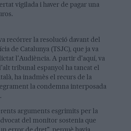
ertat vigilada i haver de pagar una
uros.
va recórrer la resolució davant del
cia de Catalunya (TSJC), que ja va
ictat l'Audiència. A partir d'aquí, va
'alt tribunal espanyol ha tancat el
català, ha inadmès el recurs de la
ntegrament la condemna interposada
.
erents arguments esgrimits per la
'advocat del monitor sostenia que
un error de dret", perquè havia