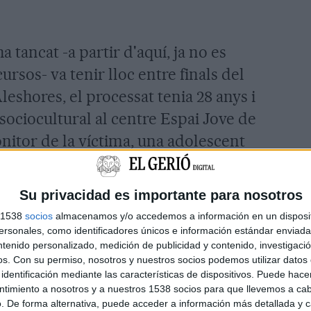
 tancat -a partir d'aquí, ja no es
rsos- va tenir lloc entre finals del
Aleshores, el processat tenia 28 anys i
ociocultural al centre Espai Jove de
onitor de la víctima, una adolescent
havia declarat en situació de
el moment dels fets vivia en una
Su privacidad es importante para nosotros
 seva germana.
s 1538
socios
almacenamos y/o accedemos a información en un disposit
sonales, como identificadores únicos e información estándar enviada 
porta tancada. Segons va recollir la
ntenido personalizado, medición de publicidad y contenido, investigaci
os.
Con su permiso, nosotros y nuestros socios podemos utilizar datos 
e Girona, emesa el juny del 2020, el
identificación mediante las características de dispositivos. Puede hacer
ència que exercia sobre la menor
ntimiento a nosotros y a nuestros 1538 socios para que llevemos a ca
. De forma alternativa, puede acceder a información más detallada y 
i sabia "els sentiments que li