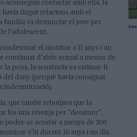
o aconseguís contactar amb ella, la
 havia tingut relacions amb el
la família va denunciar el jove per
e l'adolescent.
condemnar el monitor a 11 anys i un
te continuat d'abús sexual a menor de
r la pena, la sentència va estimar-li
ó del dany (perquè havia consignat
a indemnització).
ia, que també rebutjava que la
or fos una revenja per "desamor",
no poder-se acostar a menys de 200
municar-s'hi durant 16 anys i un dia.