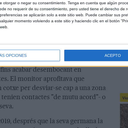
e otorgar o negar su consentimiento.
Tenga en cuenta que algún proc
nscient que l'adolescent era menor de
de no requerir de su consentimiento, pero usted tiene el derecho de r
referencias se aplicarán solo a este sitio web. Puede cambiar sus pref
mantenir-hi "una relació de manera
alquier momento volviendo a este sitio y haciendo clic en el botón "Pri
e caràcter sexual".
 web.
 la sentència, aquests contactes es
caments. Però a mesura que anaven
ÁS OPCIONES
ACEPTO
ar intensificant" arran de "la
t fins acabar desembocant en
es. El monitor aprofitava que
cotxe per desviar-se cap a una zona
r tenien contactes "de mutu acord"- o
 seva.
2019, després que la seva germana la