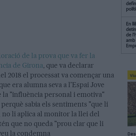
defin
polít
En ll
detin
de l
amb 
Empu
loració de la prova que va fer la
ncia de Girona
, que va declarar
el 2018 el processat va començar una
 que era alumna seva a l'Espai Jove
 la "influència personal i emotiva"
 perquè sabia els sentiments "que li
 no li aplica al monitor la llei del
tén que no queda "prou clar que li
 veu la condemna