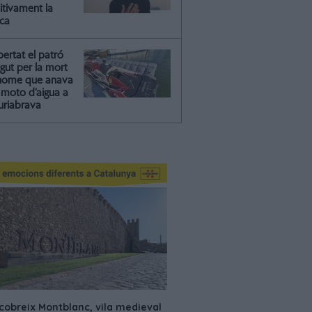
itivament la
ica
ibertat el patró
gut per la mort
'home que anava
moto d’aigua a
riabrava