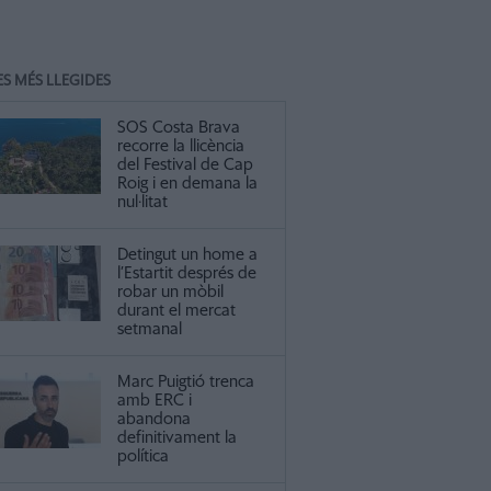
ES MÉS LLEGIDES
SOS Costa Brava
recorre la llicència
del Festival de Cap
Roig i en demana la
nul·litat
Detingut un home a
l’Estartit després de
robar un mòbil
durant el mercat
setmanal
Marc Puigtió trenca
amb ERC i
abandona
definitivament la
política