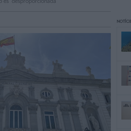
o és "desproporcionada"
NOTÍCI