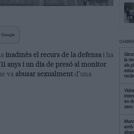
DARRER
ha
inadmès el recurs de la defensa
i ha
Giro
la re
1 anys i un dia de presó al monitor
als p
estud
ue va
abusar sexualment
d'una
recà
Vidre
inten
en de
zero
Marc 
amb 
aba