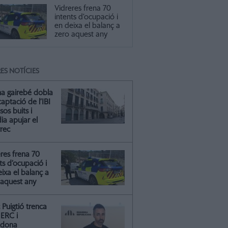
Vidreres frena 70
intents d’ocupació i
en deixa el balanç a
zero aquest any
ES NOTÍCIES
na gairebé dobla
captació de l’IBI
isos buits i
ia apujar el
rrec
res frena 70
ts d’ocupació i
ixa el balanç a
 aquest any
Puigtió trenca
ERC i
ndona