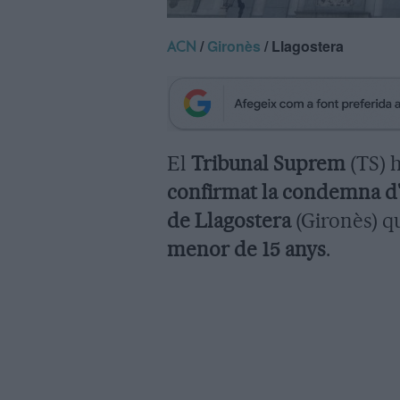
/
Gironès
/ Llagostera
ACN
El
Tribunal Suprem
(TS) 
confirmat la condemna d'1
de Llagostera
(Gironès) q
menor de 15 anys
.