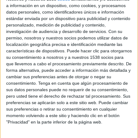
quedarà impune", assegura l'entitat a les xarxes
a información en un dispositivo, como cookies, y procesamos
datos personales, como identificadores únicos e información
socials. L'associació creu que els brètols van
estándar enviada por un dispositivo para publicidad y contenido
actuar la nit de l'1 al 2 de març i demana ajuda
personalizado, medición de publicidad y contenido,
per intentar localitzar qui hi ha darrere
investigación de audiencia y desarrollo de servicios.
Con su
permiso, nosotros y nuestros socios podemos utilizar datos de
l'enverinament.
localización geográfica precisa e identificación mediante las
características de dispositivos. Puede hacer clic para otorgarnos
L'associació Gats de Llançà té cura dels felins
su consentimiento a nosotros y a nuestros 1538 socios para
que viuen als carrers del poble. Ara fa cinc
que llevemos a cabo el procesamiento previamente descrito. De
mesos, van encarregar-se dels gats que hi ha a
forma alternativa, puede acceder a información más detallada y
cambiar sus preferencias antes de otorgar o negar su
la zona de l'estació de trens. Segons expliquen,
consentimiento.
Tenga en cuenta que algún procesamiento de
quan van anar-hi per primer cop, es van trobar
sus datos personales puede no requerir de su consentimiento,
amb "una colònia descontrolada", formada per
pero usted tiene el derecho de rechazar tal procesamiento. Sus
preferencias se aplicarán solo a este sitio web. Puede cambiar
una trentena d'animals sense esterilitzar.
sus preferencias o retirar su consentimiento en cualquier
momento volviendo a este sitio y haciendo clic en el botón
Durant aquest temps, l'entitat els ha estat
"Privacidad" en la parte inferior de la página web.
alimentant dues vegades cada dia. Han