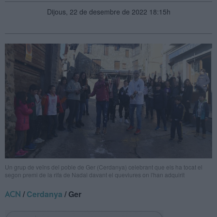
Dijous, 22 de desembre de 2022 18:15h
Un grup de veïns del poble de Ger (Cerdanya) celebrant que els ha tocat el
segon premi de la rifa de Nadal davant el queviures on l'han adquirit
/
Cerdanya
/ Ger
ACN