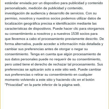
estándar enviada por un dispositivo para publicidad y contenido
que ha dit que li ha fet "molta il·lusió" i que
personalizado, medición de publicidad y contenido,
estan "molt contents d'haver repartit tants
investigación de audiencia y desarrollo de servicios.
Con su
diners". De fet, just al davant de l'establiment
permiso, nosotros y nuestros socios podemos utilizar datos de
localización geográfica precisa e identificación mediante las
s'han congregat molts dels afortunats per
características de dispositivos. Puede hacer clic para otorgarnos
celebrar el premi amb cava.
su consentimiento a nosotros y a nuestros 1538 socios para
que llevemos a cabo el procesamiento previamente descrito. De
Una de les guanyadores ha estat Raquel Garcia,
forma alternativa, puede acceder a información más detallada y
que treballa a l'Ajuntament de Ger i que ha dit
cambiar sus preferencias antes de otorgar o negar su
consentimiento.
Tenga en cuenta que algún procesamiento de
que estan "molt feliços" amb el premi, que en el
sus datos personales puede no requerir de su consentimiento,
seu cas comparteix amb altres companys del
pero usted tiene el derecho de rechazar tal procesamiento. Sus
preferencias se aplicarán solo a este sitio web. Puede cambiar
consistori. A més, ha detallat que estava atenent
sus preferencias o retirar su consentimiento en cualquier
una persona a les dependències municipals
momento volviendo a este sitio y haciendo clic en el botón
quan ha rebut la notícia i que, poc després,
"Privacidad" en la parte inferior de la página web.
"tothom ha començat a enviar missatges".
Mentre, una de les treballadores de la llar