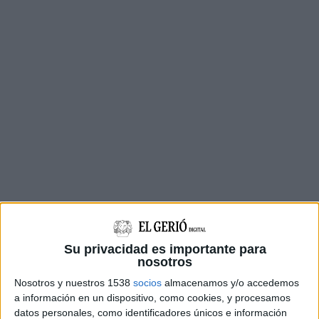
Aquestes s'han venut a l'única botiga de
queviures del poble on, a banda, s'han
Su privacidad es importante para
nosotros
despatxat més dècims a d'altres persones, tal
Nosotros y nuestros 1538
socios
almacenamos y/o accedemos
com ha explicat la seva copropietària, Míriam
a información en un dispositivo, como cookies, y procesamos
Bort, que no pot quantificar-ne el nombre però
datos personales, como identificadores únicos e información