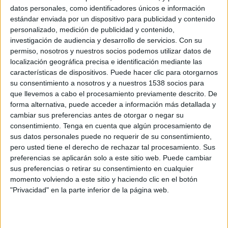
comptar amb Sandra Ibarra, presidenta de la
datos personales, como identificadores únicos e información
estándar enviada por un dispositivo para publicidad y contenido
Fundació, com ambaixadora del projecte, la
personalizado, medición de publicidad y contenido,
il·lustradora Sara Herranz s’ha unit a la
investigación de audiencia y desarrollo de servicios.
Con su
permiso, nosotros y nuestros socios podemos utilizar datos de
iniciativa i ha elaborat un manifest, titulat
localización geográfica precisa e identificación mediante las
“Prometo cuidar-me”, per conscienciar la
características de dispositivos. Puede hacer clic para otorgarnos
ciutadania de la importància de tenir cura del
su consentimiento a nosotros y a nuestros 1538 socios para
que llevemos a cabo el procesamiento previamente descrito. De
medi ambient i de l’autoexploració per a la
forma alternativa, puede acceder a información más detallada y
prevenció d’aquest tipus de càncer.
cambiar sus preferencias antes de otorgar o negar su
consentimiento.
Tenga en cuenta que algún procesamiento de
Per la seva part, com a símbol de la
sus datos personales puede no requerir de su consentimiento,
conscienciació i solidaritat amb el càncer de
pero usted tiene el derecho de rechazar tal procesamiento. Sus
preferencias se aplicarán solo a este sitio web. Puede cambiar
mama, Agatha Ruiz de la Prada ha dissenyat un
sus preferencias o retirar su consentimiento en cualquier
miniglú especial per a l’ocasió en el qual es
momento volviendo a este sitio y haciendo clic en el botón
"Privacidad" en la parte inferior de la página web.
destaca el lema de la Fundació Sandra Ibarra:
“Plens de vida”. El miniglú es podrà adquirir a
través del
web
, i els beneficis es destinaran a la