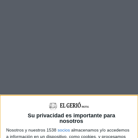
Su privacidad es importante para
La campanya, que enguany arriba a la vuitena
nosotros
edició, es duu a terme amb motiu del Dia
Nosotros y nuestros 1538
socios
almacenamos y/o accedemos
Mundial del Càncer de Mama. A més de
a información en un dispositivo, como cookies, y procesamos