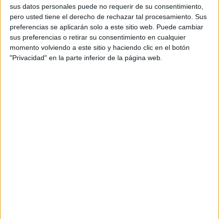
persones que han participat en les votacions.
sus datos personales puede no requerir de su consentimiento,
pero usted tiene el derecho de rechazar tal procesamiento. Sus
En destaquen "l'amabilitat, la diligència i el bon
preferencias se aplicarán solo a este sitio web. Puede cambiar
humor" que caracteritza el líder del
sus preferencias o retirar su consentimiento en cualquier
momento volviendo a este sitio y haciendo clic en el botón
departament de comunicació de la Generalitat
"Privacidad" en la parte inferior de la página web.
a Girona.
En segon lloc ha quedat el responsable de
comunicació de Renfe a Catalunya, Antonio
Carmona, que ha comptat amb el suport del
26,12% dels periodistes que han votat. En tercer
lloc hi ha la responsable de premsa de diversos
ajuntaments de la Selva i del Consell Comarcal
del Baix Empordà, Aida Fuentes, amb un 12,61%
dels vots i tanca la llista de votacions el regidor
d'Urbanisme de Girona, Lluís Martí, amb un
8,1%.