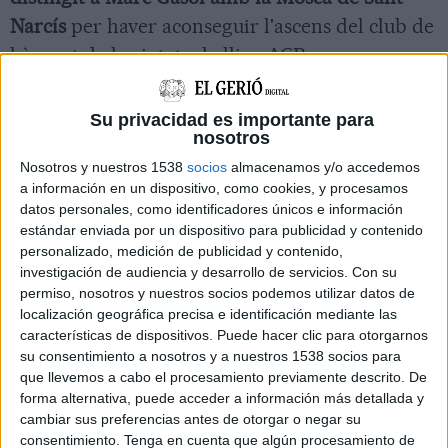
Narcís
per haver aconseguir l'ascens del club de
bàsquet de la ciutat a la lliga ACB.
Aquest divendres la delegació gironina del
Su privacidad es importante para
Col·legi de Periodistes ha celebrat l'acte
nosotros
d'entrega de les Mosques de la Informació, uns
Nosotros y nuestros 1538
socios
almacenamos y/o accedemos
premis que guardonen periodistes i celebritats i
a información en un dispositivo, como cookies, y procesamos
que també compten amb uns guardons de
datos personales, como identificadores únicos e información
estándar enviada por un dispositivo para publicidad y contenido
votació popular per premiar i castigar aquells
personalizado, medición de publicidad y contenido,
qui faciliten o obstaculitzen la tasca
investigación de audiencia y desarrollo de servicios.
Con su
permiso, nosotros y nuestros socios podemos utilizar datos de
periodística.
localización geográfica precisa e identificación mediante las
características de dispositivos. Puede hacer clic para otorgarnos
Dins de les categories de votació popular, el cap
su consentimiento a nosotros y a nuestros 1538 socios para
de premsa de la Delegació de la Generalitat a
que llevemos a cabo el procesamiento previamente descrito. De
forma alternativa, puede acceder a información más detallada y
Girona, Quim Lladó, ha guanyat el guardó de
cambiar sus preferencias antes de otorgar o negar su
Mosca Grossa. L'han votat un 53,15% de les
consentimiento.
Tenga en cuenta que algún procesamiento de