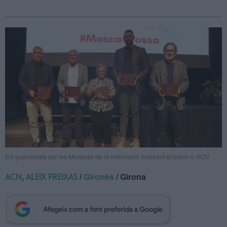
Els guardonats per les Mosques de la informació mostrant el premi © ACN
,
/
Gironès
/ Girona
ACN
ALEIX FREIXAS