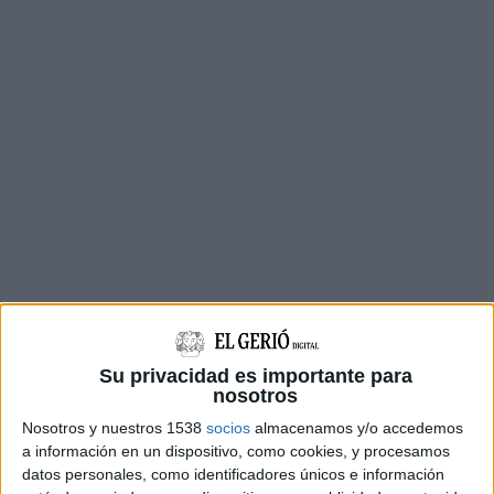
La candidata porta des de que va esclatar la
polèmica donant voltes a l'assumpte i tot
Su privacidad es importante para
nosotros
sembla indicar que avui farà pública la seva
Nosotros y nuestros 1538
socios
almacenamos y/o accedemos
decisió. Les queixes dels membres de la
a información en un dispositivo, como cookies, y procesamos
coordinadora es centren
en la manera com
datos personales, como identificadores únicos e información