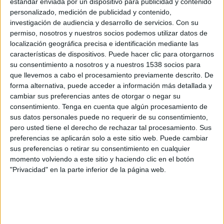
Puig està portant la precampanya
de les
estándar enviada por un dispositivo para publicidad y contenido
personalizado, medición de publicidad y contenido,
municipals i
reclamen que la situació canviï
.
investigación de audiencia y desarrollo de servicios.
Con su
permiso, nosotros y nuestros socios podemos utilizar datos de
El dijous passat al vespre hi va haver dues
localización geográfica precisa e identificación mediante las
reunions a la seu de JxCat a Girona. La
características de dispositivos. Puede hacer clic para otorgarnos
primera, del comitè de campanya d'Assumpció
su consentimiento a nosotros y a nuestros 1538 socios para
que llevemos a cabo el procesamiento previamente descrito. De
Puig (del qual en formen part quatre membres
forma alternativa, puede acceder a información más detallada y
de la coordinadora). La segona, de la
cambiar sus preferencias antes de otorgar o negar su
consentimiento.
Tenga en cuenta que algún procesamiento de
coordinadora local de JxCat.
sus datos personales puede no requerir de su consentimiento,
pero usted tiene el derecho de rechazar tal procesamiento. Sus
Va ser d'aquesta trobada d'on va sortir-ne el
preferencias se aplicarán solo a este sitio web. Puede cambiar
document que després es va traslladar a la
sus preferencias o retirar su consentimiento en cualquier
momento volviendo a este sitio y haciendo clic en el botón
direcció de Junts via correu electrònic. Dels
"Privacidad" en la parte inferior de la página web.
catorze membres que té la coordinadora,
segons han explicat fonts properes a aquest
diari, n'hi va haver tretze que van assistir a la
reunió. I d'aquests, tots excepte un van