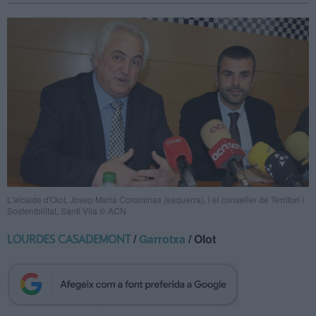
L'alcalde d'Olot, Josep Maria Corominas (esquerra), i el conseller de Territori i
Sostenibilitat, Santi Vila © ACN
/
Garrotxa
/ Olot
LOURDES CASADEMONT