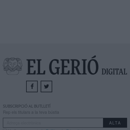
SUBSCRIPCIÓ AL BUTLLETÍ
Rep els titulars a la teva bústia