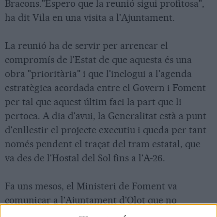
Bracons."Espero que la reunió sigui profitosa",
ha dit Vila en una visita a l'Ajuntament.
La reunió ha de servir per arrencar el
compromís de l'Estat de que aquesta és una
obra "prioritària" i que l'inclogui a l'agenda
estratègica acordada entre el Govern i Foment
per tal que aquest últim faci la part que li
pertoca. A dia d'avui, la Generalitat està a punt
d'enllestir el projecte executiu i queda per tant
només pendent el traçat del tram estatal, que
va des de l'Hostal del Sol fins a l'A-26.
Fa uns mesos, el Ministeri de Foment va
comunicar a l'Ajuntament d'Olot que no
pensava fer-lo i això va "indignar" al seu alcalde,