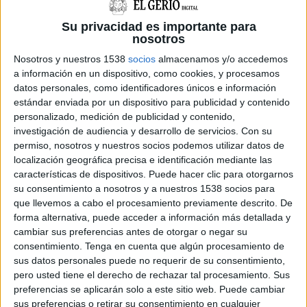
Josep Maria Corominas, que ho va a donar a
Su privacidad es importante para
conèixer a començaments d'aquest gener tot
nosotros
dient que era una "greu deslleialtat", atès que
Nosotros y nuestros 1538
socios
almacenamos y/o accedemos
era un acord signat de l'any 2008. Ja en aquell
a información en un dispositivo, como cookies, y procesamos
datos personales, como identificadores únicos e información
moment, Corominas va anunciar que la
estándar enviada por un dispositivo para publicidad y contenido
Generalitat estava disposada a dur a terme
personalizado, medición de publicidad y contenido,
investigación de audiencia y desarrollo de servicios.
Con su
aquesta part de l'obra però que per això caldria
permiso, nosotros y nuestros socios podemos utilizar datos de
acordar una compensació amb Madrid per
localización geográfica precisa e identificación mediante las
l'incompliment del compromís.
características de dispositivos. Puede hacer clic para otorgarnos
su consentimiento a nosotros y a nuestros 1538 socios para
que llevemos a cabo el procesamiento previamente descrito. De
Aquest dijous, el conseller de Territori i
forma alternativa, puede acceder a información más detallada y
cambiar sus preferencias antes de otorgar o negar su
Sostenibilitat, Santi Vila, en una visita al
consentimiento.
Tenga en cuenta que algún procesamiento de
municipi, ha expressat de nou el compromís
sus datos personales puede no requerir de su consentimiento,
del Govern per deixar tota la part
pero usted tiene el derecho de rechazar tal procesamiento. Sus
preferencias se aplicarán solo a este sitio web. Puede cambiar
administrativa feta abans no acabi aquesta
sus preferencias o retirar su consentimiento en cualquier