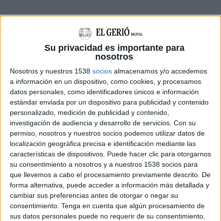
Su privacidad es importante para
nosotros
Nosotros y nuestros 1538
socios
almacenamos y/o accedemos
a información en un dispositivo, como cookies, y procesamos
datos personales, como identificadores únicos e información
estándar enviada por un dispositivo para publicidad y contenido
personalizado, medición de publicidad y contenido,
investigación de audiencia y desarrollo de servicios.
Con su
permiso, nosotros y nuestros socios podemos utilizar datos de
localización geográfica precisa e identificación mediante las
NOTÍCIES MÉS LLEGIDES
características de dispositivos. Puede hacer clic para otorgarnos
su consentimiento a nosotros y a nuestros 1538 socios para
Mor ofegat un home després de
llançar-se a nedar des d’una
que llevemos a cabo el procesamiento previamente descrito. De
embarcació a l’Estartit
forma alternativa, puede acceder a información más detallada y
cambiar sus preferencias antes de otorgar o negar su
consentimiento.
Tenga en cuenta que algún procesamiento de
Els radars de Girona posen més de
sus datos personales puede no requerir de su consentimiento,