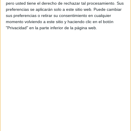
41.000 multes durant el primer any de
pero usted tiene el derecho de rechazar tal procesamiento. Sus
funcionament
preferencias se aplicarán solo a este sitio web. Puede cambiar
sus preferencias o retirar su consentimiento en cualquier
momento volviendo a este sitio y haciendo clic en el botón
Marc Parrot i el Quartet Brossa
"Privacidad" en la parte inferior de la página web.
fusionen pop i música de cambra a
Porta Ferrada
DARRERES NOTÍCIES
Els radars de Girona posen més de
41.000 multes durant el primer any de
funcionament
Marc Parrot i el Quartet Brossa
fusionen pop i música de cambra a
Porta Ferrada