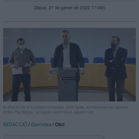
Dijous, 27 de gener de 2022 17:45h
El director de la Fundació Europace, Jordi Ayats, acompanyat per l'alcalde
d'Olot, Pep Berga, i el regidor Jordi Güell, aquest matí
/
Garrotxa
/ Olot
REDACCIÓ