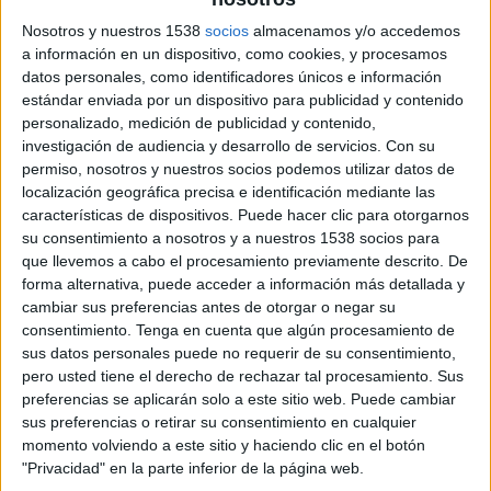
Aquest augment estaria fomentat sobretot per
Nosotros y nuestros 1538
socios
almacenamos y/o accedemos
l'arribada dels
fons europeus Next Generation
.
a información en un dispositivo, como cookies, y procesamos
datos personales, como identificadores únicos e información
El programa Garrotxa Domus té per objectiu
estándar enviada por un dispositivo para publicidad y contenido
personalizado, medición de publicidad y contenido,
impulsar l'eficiència energètica i l'energia
investigación de audiencia y desarrollo de servicios.
Con su
renovables en edificis de la comarca. Aquesta
permiso, nosotros y nuestros socios podemos utilizar datos de
iniciativa ha convertit la Garrotxa en una
localización geográfica precisa e identificación mediante las
características de dispositivos. Puede hacer clic para otorgarnos
comarca pionera en l'acompanyament de
su consentimiento a nosotros y a nuestros 1538 socios para
polítiques energètiques i els impulsors del
que llevemos a cabo el procesamiento previamente descrito. De
projecte tanquen el 2021 amb un bon balanç
forma alternativa, puede acceder a información más detallada y
cambiar sus preferencias antes de otorgar o negar su
per la valoració de consistoris i usuaris que en
consentimiento.
Tenga en cuenta que algún procesamiento de
formen part.
sus datos personales puede no requerir de su consentimiento,
pero usted tiene el derecho de rechazar tal procesamiento. Sus
preferencias se aplicarán solo a este sitio web. Puede cambiar
El projecte està liderat per l'Ajuntament d'Olot,
sus preferencias o retirar su consentimiento en cualquier
la
Fundació EuroPACE
, el
Consell Comarcal de
momento volviendo a este sitio y haciendo clic en el botón
la Garrotxa
i l'
Institut Català de l'Energia
"Privacidad" en la parte inferior de la página web.