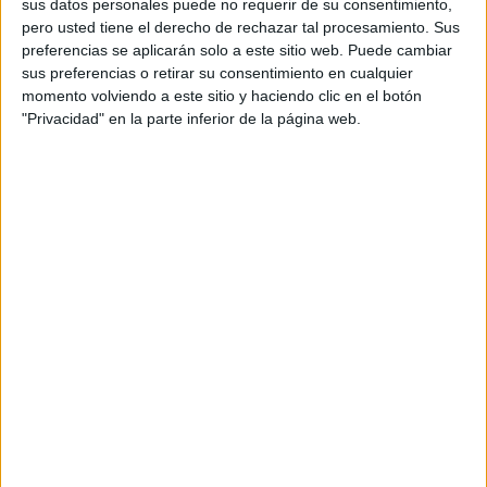
directament des de Sant Celoni (Vallès
sus datos personales puede no requerir de su consentimiento,
pero usted tiene el derecho de rechazar tal procesamiento. Sus
Oriental).
preferencias se aplicarán solo a este sitio web. Puede cambiar
sus preferencias o retirar su consentimiento en cualquier
Tres opcions en les que REE "escoltarà tots els
momento volviendo a este sitio y haciendo clic en el botón
actors" per escollir la millor alternativa. El que
"Privacidad" en la parte inferior de la página web.
queda descartat, però, és la possibilitat de no
tirar endavant la infraestructura tot i
"l'impacte" que genera sobre el territori. I és
que des de la Generalitat reconeixen que la
construcció d'una línia elèctrica "no és
agradable" pels veïns, però assenyalen que es
tracta d'una obra "necessària" per donar
resposta a les necessitats de la zona.
El director general d'Energia, Manel Torrent,
explica que la reunió d'aquest dimecres ha
servit perquè Red Eléctrica i Endesa exposessin