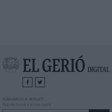
SUBSCRIPCIÓ AL BUTLLETÍ
Rep els titulars a la teva bústia