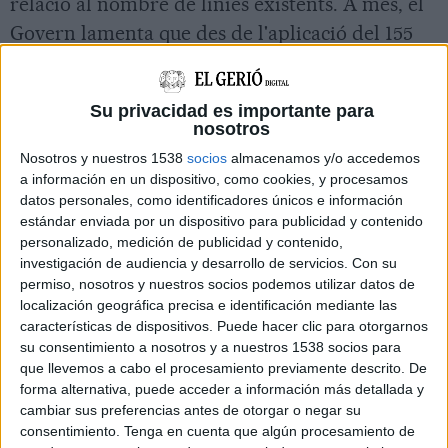
relació al nombre de línies existents. A més, el
Govern lamenta que des de l'aplicació del 155
"no tenen l'última paraula" com sí passava
abans.
Su privacidad es importante para
Aquest dimecres Red Eléctrica ha posat sobre la
nosotros
taula tres opcions per on fer passar aquesta
Nosotros y nuestros 1538
socios
almacenamos y/o accedemos
a información en un dispositivo, como cookies, y procesamos
línia, que ha de servir per donar servei "de
datos personales, como identificadores únicos e información
qualitat" als pobles de la 'baixa Girona' i en
estándar enviada por un dispositivo para publicidad y contenido
personalizado, medición de publicidad y contenido,
especial els de la Costa Brava sud, que tenen
investigación de audiencia y desarrollo de servicios.
Con su
pics de consum en moments puntuals de l'any
permiso, nosotros y nuestros socios podemos utilizar datos de
com l'estiu. Una proposta creua Bescanó
localización geográfica precisa e identificación mediante las
características de dispositivos. Puede hacer clic para otorgarnos
(Gironès) fins a Riudarenes, una segona opció va
su consentimiento a nosotros y a nuestros 1538 socios para
de Bescanó fins a l'aeroport de Vilobí d'Onyar
que llevemos a cabo el procesamiento previamente descrito. De
(Selva) i acaba resseguint l'AP-7 i una tercera
forma alternativa, puede acceder a información más detallada y
cambiar sus preferencias antes de otorgar o negar su
alternativa contempla que l'alimentació vingui
consentimiento.
Tenga en cuenta que algún procesamiento de