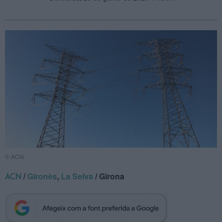
© ACN
/
Gironès
,
La Selva
/ Girona
ACN