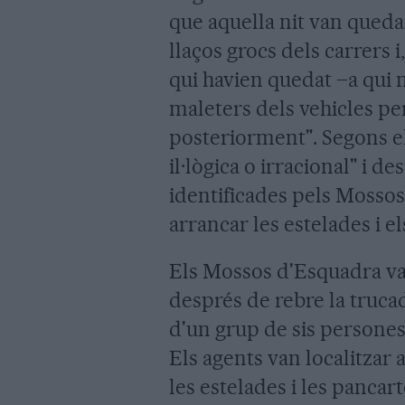
que aquella nit van qued
llaços grocs dels carrers 
qui havien quedat –a qui 
maleters dels vehicles pe
posteriorment". Segons el 
il·lògica o irracional" i d
identificades pels Mossos
arrancar les estelades i el
Els Mossos d'Esquadra van
després de rebre la trucad
d'un grup de sis persones
Els agents van localitzar 
les estelades i les pancart