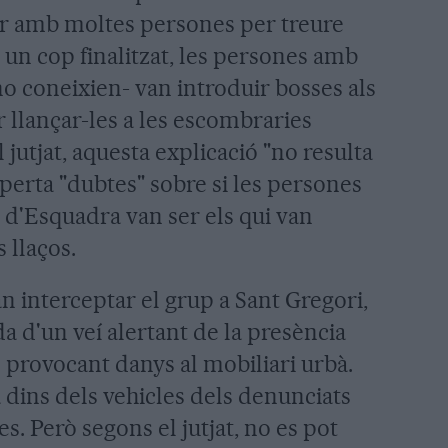
ar amb moltes persones per treure
i, un cop finalitzat, les persones amb
no coneixien- van introduir bosses als
r llançar-les a les escombraries
jutjat, aquesta explicació "no resulta
esperta "dubtes" sobre si les persones
 d'Esquadra van ser els qui van
s llaços.
 interceptar el grup a Sant Gregori,
a d'un veí alertant de la presència
 provocant danys al mobiliari urbà.
a dins dels vehicles dels denunciats
es. Però segons el jutjat, no es pot