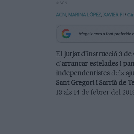
© ACN
,
,
/
Gi
ACN
MARINA LÓPEZ
XAVIER PI
El
jutjat d'instrucció 3 de
d'
arrancar estelades
i
pan
independentistes
dels
aj
Sant Gregori i Sarrià de T
13 als 14 de febrer del 201