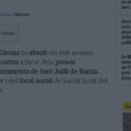
en de
zero
ronès
/ Girona
Marc 
amb 
aba
defin
polít
 Girona
ha
absolt
els vuit acusats
En ll
cartes
a favor dels
presos
detin
de l
untaments de Sant Julià de Ramis,
amb 
Empu
er
i del
local social
de Sarrià la nit del
9.