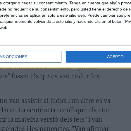
e otorgar o negar su consentimiento.
Tenga en cuenta que algún proc
rrancar les estelades, van doblegar els
de no requerir de su consentimiento, pero usted tiene el derecho de r
es banderes dels ajuntaments de Sant
referencias se aplicarán solo a este sitio web. Puede cambiar sus pref
alquier momento volviendo a este sitio y haciendo clic en el botón "Pri
mis.
 web.
 que "no ha quedat acreditat" que cap
ués participació en algun dels fets
ncia sosté que "no existeix cap prova
ÁS OPCIONES
ACEPTO
 un mínim de seriositat" que els
nes" fossin els qui es van endur les
o van assistir al judici i un altre es va
clarar. La sentència recull que els cinc
ir la mateixa versió dels fets" i van
stelades i les pancartes: "Van afirmar