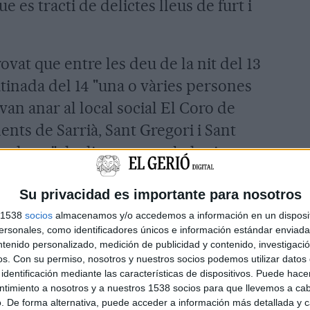
e es tracti de delictes lleus de furt i
vat que entre les deu de la nit del 13
atinada del 14 "una o vàries persones
an anar al local social El Coro de
ments de Sarrià, Sant Gregori i Sant
poderar" de diverses estelades i
Su privacidad es importante para nosotros
ència, del local social es van endur
s 1538
socios
almacenamos y/o accedemos a información en un disposit
 'República' al costat d'un llaç groc,
sonales, como identificadores únicos e información estándar enviada 
ntenido personalizado, medición de publicidad y contenido, investigaci
regori una estelades i les pancartes
os.
Con su permiso, nosotros y nuestros socios podemos utilizar datos 
tat presos polítics' i de l'ajuntament de
identificación mediante las características de dispositivos. Puede hacer
ntimiento a nosotros y a nuestros 1538 socios para que llevemos a ca
la pancarta 'Self-determination is a
. De forma alternativa, puede acceder a información más detallada y 