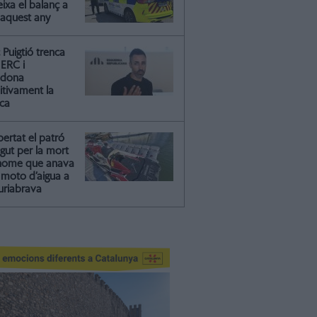
ixa el balanç a
 aquest any
Puigtió trenca
ERC i
ndona
itivament la
ica
ibertat el patró
gut per la mort
'home que anava
moto d’aigua a
riabrava