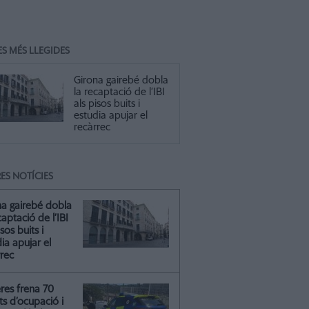
ES MÉS LLEGIDES
Girona gairebé dobla
la recaptació de l’IBI
als pisos buits i
estudia apujar el
recàrrec
ES NOTÍCIES
na gairebé dobla
captació de l’IBI
isos buits i
ia apujar el
rrec
res frena 70
ts d’ocupació i