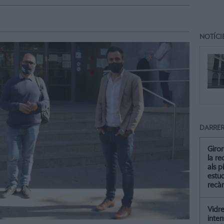
NOTÍCI
DARRER
Giro
la re
als p
estud
recà
Vidre
inten