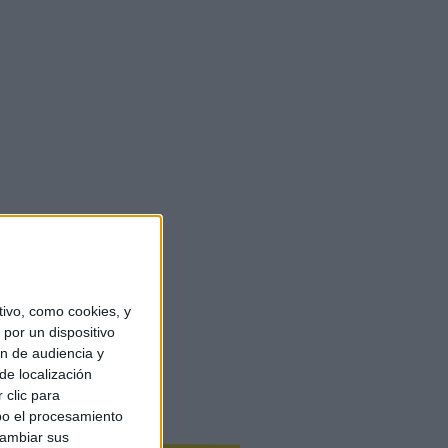
ivo, como cookies, y
por un dispositivo
ón de audiencia y
de localización
 clic para
bo el procesamiento
cambiar sus