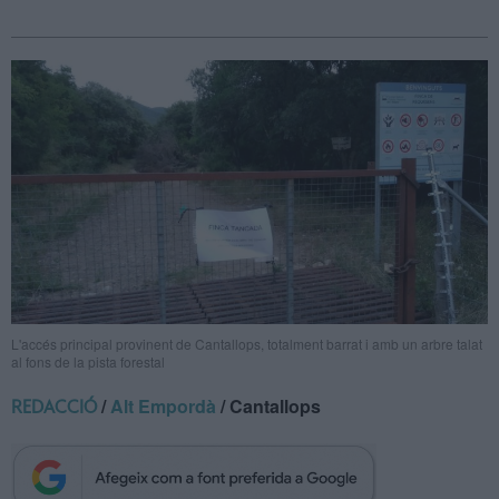
L'accés principal provinent de Cantallops, totalment barrat i amb un arbre talat
al fons de la pista forestal
/
Alt Empordà
/ Cantallops
REDACCIÓ