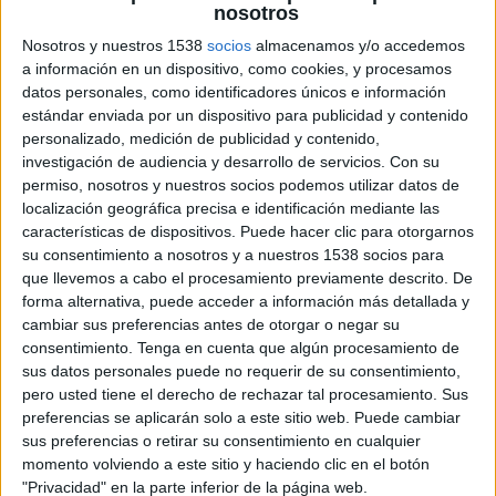
narcotràfic".
nosotros
Nosotros y nuestros 1538
socios
almacenamos y/o accedemos
No només això, un cop dins el veïnat es pot
a información en un dispositivo, como cookies, y procesamos
observar com s'han talat arbres, deixant-los
datos personales, como identificadores únicos e información
estándar enviada por un dispositivo para publicidad y contenido
caure al mig de la pista forestal per evitar el pas
personalizado, medición de publicidad y contenido,
de vehicles. Aquest fet suposa un greu perill ja
investigación de audiencia y desarrollo de servicios.
Con su
que impossibilita que serveis d'emergència com
permiso, nosotros y nuestros socios podemos utilizar datos de
localización geográfica precisa e identificación mediante las
els
Bombers de la Generalitat
hi puguin accedir
características de dispositivos. Puede hacer clic para otorgarnos
en
cas d'incendi
o un
accident
per la zona.
su consentimiento a nosotros y a nuestros 1538 socios para
que llevemos a cabo el procesamiento previamente descrito. De
La muntanya
forma alternativa, puede acceder a información más detallada y
cambiar sus preferencias antes de otorgar o negar su
Requesens és un indret emblemàtic amb
consentimiento.
Tenga en cuenta que algún procesamiento de
sus datos personales puede no requerir de su consentimiento,
destacables de patrimoni cultural, arqueològic i
pero usted tiene el derecho de rechazar tal procesamiento. Sus
arquitectònic, des del neolític al segle XIX.
preferencias se aplicarán solo a este sitio web. Puede cambiar
sus preferencias o retirar su consentimiento en cualquier
momento volviendo a este sitio y haciendo clic en el botón
"Privacidad" en la parte inferior de la página web.