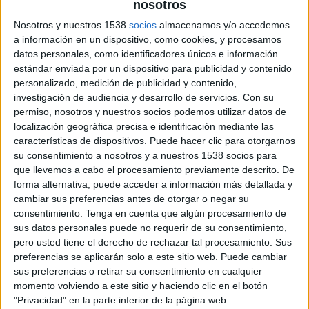
posat de manifest la mesura de confinament
nosotros
per evitar el contagi de la
covid-19
.
Nosotros y nuestros 1538
socios
almacenamos y/o accedemos
a información en un dispositivo, como cookies, y procesamos
Els aparells s’instal·laran en set ubicacions dels
datos personales, como identificadores únicos e información
estándar enviada por un dispositivo para publicidad y contenido
sectors de
Montilivi
,
Palau
,
Montjuïc
i
La
personalizado, medición de publicidad y contenido,
Creueta
. Concretament, als
carrers de la Riera
investigación de audiencia y desarrollo de servicios.
Con su
de Can Camaret
i
del Pic de Peguera
, on hi
permiso, nosotros y nuestros socios podemos utilizar datos de
localización geográfica precisa e identificación mediante las
haurà dues càmeres a cada punt; al
carrer del
características de dispositivos. Puede hacer clic para otorgarnos
Camp d’Or
; al
barri de Montjuïc
; a l’
avinguda de
su consentimiento a nosotros y a nuestros 1538 socios para
Montilivi
, a la cantonada amb el
carrer del
que llevemos a cabo el procesamiento previamente descrito. De
forma alternativa, puede acceder a información más detallada y
Puigsacalm
; i al
carrer del Camí Vell de
cambiar sus preferencias antes de otorgar o negar su
Fornells
, on també n’hi haurà dues, una en el
consentimiento.
Tenga en cuenta que algún procesamiento de
sus datos personales puede no requerir de su consentimiento,
seu encreuament amb el carrer de l’Església de
pero usted tiene el derecho de rechazar tal procesamiento. Sus
Sant Miquel i una altra a la cantonada amb el
preferencias se aplicarán solo a este sitio web. Puede cambiar
carrer Aragó.
sus preferencias o retirar su consentimiento en cualquier
momento volviendo a este sitio y haciendo clic en el botón
"Privacidad" en la parte inferior de la página web.
Les càmeres compten amb un sistema de