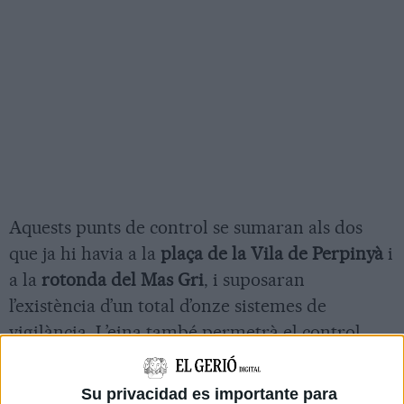
Aquests punts de control se sumaran als dos
que ja hi havia a la
plaça de la Vila de Perpinyà
i
a la
rotonda del Mas Gri
, i suposaran
l’existència d’un total d’onze sistemes de
vigilància. L’eina també permetrà el control
d'accés d’entrada i sortida de vehicles a la ciutat,
una de les necessitats en l’àmbit policial que ha
Su privacidad es importante para