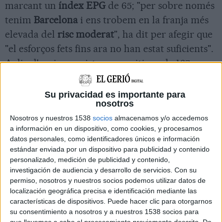
marcant un
índex EPG
de 65; "per sobre només
tenim
Barcelona
i ens trobem en la franja més
elevada del
risc moderat
", ha dit per afegir que
"el esforços fets fins ara no han estat suficients".
A dia d'avui es registra una mitjana de 167 casos
per cada 100.000 habitants amb índex de
propagació baix, però no lo suficient com per
Su privacidad es importante para
nosotros
tenir un EPG semblant al de les regions
Nosotros y nuestros 1538
socios
almacenamos y/o accedemos
sanitàries de les
Terres de l'Ebre, Camp de
a información en un dispositivo, como cookies, y procesamos
Tarragona o l'Alt Pirineu-Aran
que sí entraran a
datos personales, como identificadores únicos e información
la fase 1.
estándar enviada por un dispositivo para publicidad y contenido
personalizado, medición de publicidad y contenido,
investigación de audiencia y desarrollo de servicios.
Con su
permiso, nosotros y nuestros socios podemos utilizar datos de
localización geográfica precisa e identificación mediante las
características de dispositivos. Puede hacer clic para otorgarnos
su consentimiento a nosotros y a nuestros 1538 socios para