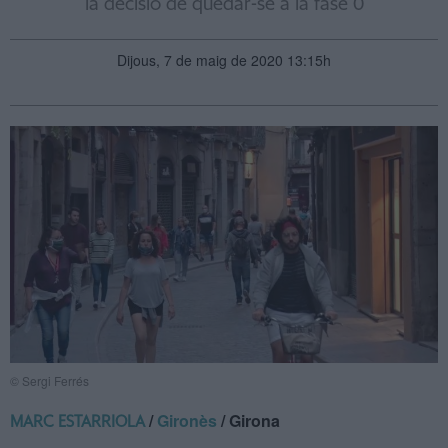
la decisió de quedar-se a la fase 0
Dijous, 7 de maig de 2020 13:15h
© Sergi Ferrés
/
Gironès
/ Girona
MARC ESTARRIOLA