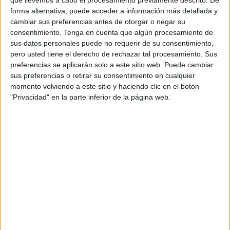
que llevemos a cabo el procesamiento previamente descrito. De
forma alternativa, puede acceder a información más detallada y
cambiar sus preferencias antes de otorgar o negar su
consentimiento.
Tenga en cuenta que algún procesamiento de
sus datos personales puede no requerir de su consentimiento,
pero usted tiene el derecho de rechazar tal procesamiento. Sus
preferencias se aplicarán solo a este sitio web. Puede cambiar
La batllessa ha criticat durament els ciutadans
sus preferencias o retirar su consentimiento en cualquier
que no respecten les franges horàries per fer
momento volviendo a este sitio y haciendo clic en el botón
esport o passejar; "ens enfrontem a un possible
"Privacidad" en la parte inferior de la página web.
rebrot, avui camí de l'Ajuntament hem vist pel
carrer que la gent no ho feia bé i no hi ha prou
policia per seguir a tothom", ha dit per després
enumerar diversos exemples com ara famílies
que juguen als parcs infantils, d'altres que
utilitzen equipaments esportius o ancians que
surten a passejar al matí i al vespre per, a més a
més, sortir a comprar al migdia. "La gent gran