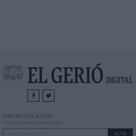
SUBSCRIPCIÓ AL BUTLLETÍ
Rep els titulars a la teva bústia