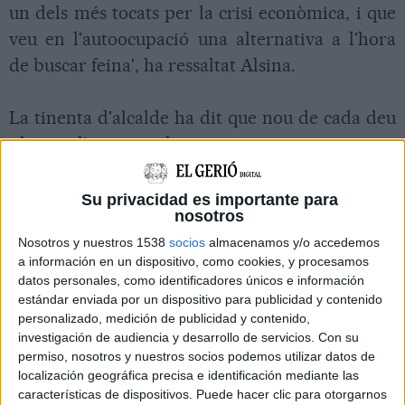
un dels més tocats per la crisi econòmica, i que
veu en l'autoocupació una alternativa a l'hora
de buscar feina', ha ressaltat Alsina.
La tinenta d'alcalde ha dit que nou de cada deu
idees d'emprenedoria que es presenten
corresponen a empreses de serveis. 'N'hi ha
tant de comerç al detall o on-line, com
Su privacidad es importante para
nosotros
hostaleria i altres de serveis a persones o
Nosotros y nuestros 1538
socios
almacenamos y/o accedemos
empreses', ha declarat. Alsina també ha dit que
a información en un dispositivo, como cookies, y procesamos
'la manca de finançament' continua essent el
datos personales, como identificadores únicos e información
principal obstacle amb què es troben aquells
estándar enviada por un dispositivo para publicidad y contenido
personalizado, medición de publicidad y contenido,
qui volen engegar el seu propi negoci.
investigación de audiencia y desarrollo de servicios.
Con su
permiso, nosotros y nuestros socios podemos utilizar datos de
localización geográfica precisa e identificación mediante las
La tinenta d'alcalde ha ressaltat que, d'ençà que
características de dispositivos. Puede hacer clic para otorgarnos