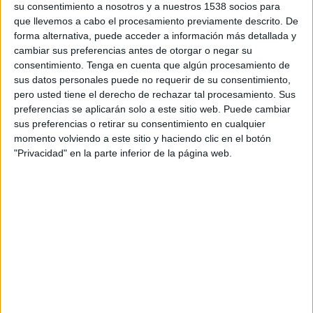
es va posar en marxa el servei, el número
su consentimiento a nosotros y a nuestros 1538 socios para
d'idees d'empresa que hi ha entrat no ha parat
que llevemos a cabo el procesamiento previamente descrito. De
forma alternativa, puede acceder a información más detallada y
de créixer. 'El 2008 vam ajudar 49 emprenedors
cambiar sus preferencias antes de otorgar o negar su
a crear la seva pròpia empresa, però l'any
consentimiento.
Tenga en cuenta que algún procesamiento de
passat aquesta xifra ja va ser de 86', ha
sus datos personales puede no requerir de su consentimiento,
pero usted tiene el derecho de rechazar tal procesamiento. Sus
exemplificat la tinenta d'alcalde. De fet, d'ençà
preferencias se aplicarán solo a este sitio web. Puede cambiar
que ha començat el 2010, el servei ja té una
sus preferencias o retirar su consentimiento en cualquier
momento volviendo a este sitio y haciendo clic en el botón
quarantena d'idees de projecte sobre la taula
"Privacidad" en la parte inferior de la página web.
per avaluar.
Imprimir
Envia
PDF
a
un
amic