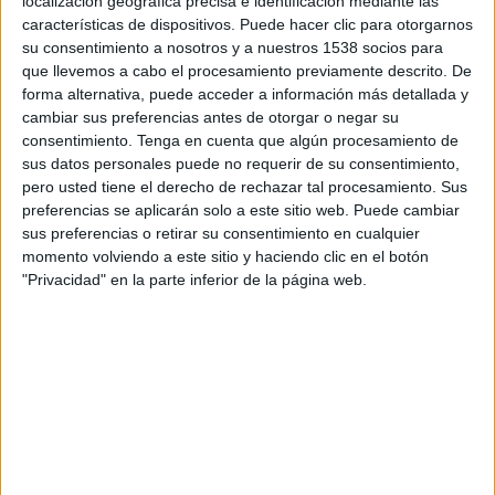
localización geográfica precisa e identificación mediante las
Seguidament han establert un contacte
características de dispositivos. Puede hacer clic para otorgarnos
su consentimiento a nosotros y a nuestros 1538 socios para
continuat amb la
Subdelegació del Govern
de
que llevemos a cabo el procesamiento previamente descrito. De
l'
Estat
que ha permès solucionar diversos
forma alternativa, puede acceder a información más detallada y
problemàtiques d’empreses i facilitar l’arribada
cambiar sus preferencias antes de otorgar o negar su
consentimiento.
Tenga en cuenta que algún procesamiento de
de material sanitari importat. Les cambres
sus datos personales puede no requerir de su consentimiento,
diuen valorar les mesures preses al darrer
pero usted tiene el derecho de rechazar tal procesamiento. Sus
Consell de Ministres
d’establir avals públics al
preferencias se aplicarán solo a este sitio web. Puede cambiar
sus preferencias o retirar su consentimiento en cualquier
crèdits bancaris a empreses per un màxim de
momento volviendo a este sitio y haciendo clic en el botón
100.000 MEUR que permetrà refinançar crèdits
"Privacidad" en la parte inferior de la página web.
a llarg termini, però apunten que cal fer un pas
de més abast. Així el President de la Cambra
Comerç de Sant Feliu, Eduard Bosch, afirma
que “aquests avals no son suficients i s’han
d’ampliar més per solucionar els problemes de
tresoreria a curt termini de pimes i autònoms”.