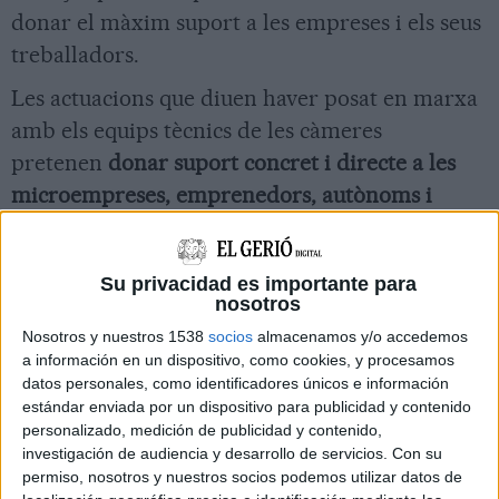
donar el màxim suport a les empreses i els seus
treballadors.
Les actuacions que diuen haver posat en marxa
amb els equips tècnics de les càmeres
pretenen
donar suport concret i directe a les
microempreses, emprenedors, autònoms i
pimes i es plantegen en els diversos estadis
d’aquesta crisi
des de l’actual confinament fins a
Su privacidad es importante para
la inicial recuperació.
nosotros
Nosotros y nuestros 1538
socios
almacenamos y/o accedemos
També han endegat conjuntament amb moltes
a información en un dispositivo, como cookies, y procesamos
empreses diverses
col·laboracions en projectes
datos personales, como identificadores únicos e información
estándar enviada por un dispositivo para publicidad y contenido
solidaris
de suport per aconseguir respiradors,
personalizado, medición de publicidad y contenido,
mascaretes i altres necessitats urgents per als
investigación de audiencia y desarrollo de servicios.
Con su
hospitals.
permiso, nosotros y nuestros socios podemos utilizar datos de