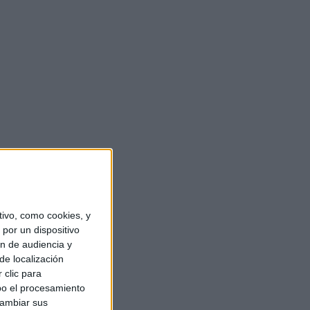
ivo, como cookies, y
por un dispositivo
ón de audiencia y
de localización
 clic para
bo el procesamiento
cambiar sus