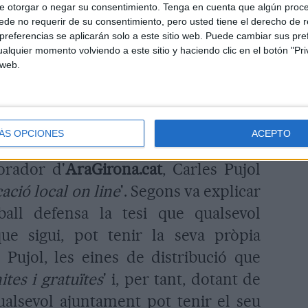
e otorgar o negar su consentimiento.
Tenga en cuenta que algún proc
sóc dels que penso que la informació
de no requerir de su consentimiento, pero usted tiene el derecho de r
 ha defensat Vilert.
referencias se aplicarán solo a este sitio web. Puede cambiar sus pref
alquier momento volviendo a este sitio y haciendo clic en el botón "Pri
 web.
ció Periodística
ió econòmica, 2.000 euros, és en la
ÁS OPCIONES
ACEPTO
ecte sobre Comunicació Periodística
orador d'
AraGirona.cat
, Carles Pujol
ció local on line
'. Segons va explicar
ball defensa la tesi que qualsevol
ue sigui, pot tenir la seva pròpia
s Pujol, les eines de distribució que
nites i gratuïtes
' i, per tant, dotant de
ualsevol ajuntament pot tenir el seu