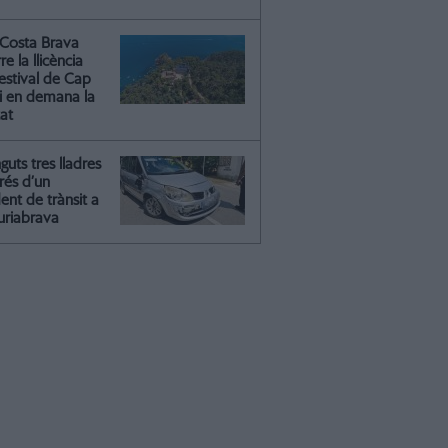
Costa Brava
re la llicència
estival de Cap
 i en demana la
tat
guts tres lladres
rés d’un
ent de trànsit a
riabrava