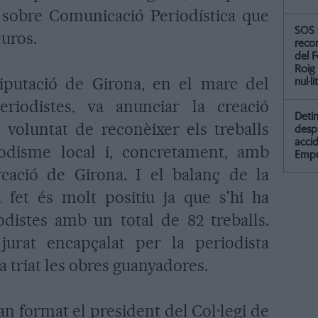
 sobre Comunicació Periodística que
SOS 
euros.
recor
del F
Roig
iputació de Girona, en el marc del
nul·li
eriodistes, va anunciar la creació
Detin
voluntat de reconèixer els treballs
desp
accid
iodisme local i, concretament, amb
Empu
cació de Girona. I el balanç de la
 fet és molt positiu ja que s'hi ha
odistes amb un total de 82 treballs.
jurat encapçalat per la periodista
 triat les obres guanyadores.
an format el president del Col·legi de