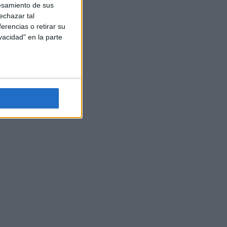
esamiento de sus
echazar tal
erencias o retirar su
vacidad" en la parte