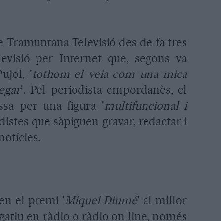
e Tramuntana Televisió des de fa tres
levisió per Internet que, segons va
jol, '
tothom el veia com una mica
egar
'. Pel periodista empordanès, el
ssa per una figura '
multifuncional i
iodistes que sàpiguen gravar, redactar i
notícies.
 en el premi '
Miquel Diumé
' al millor
lgatiu en ràdio o ràdio on line, només