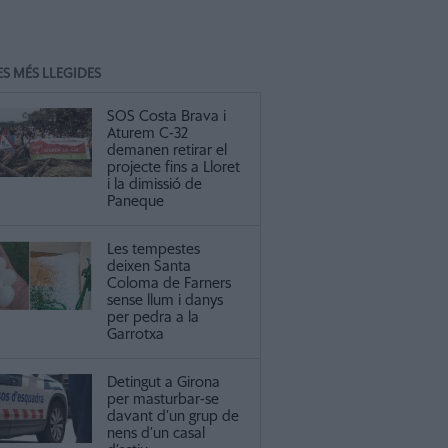
ES MÉS LLEGIDES
SOS Costa Brava i
Aturem C-32
demanen retirar el
projecte fins a Lloret
i la dimissió de
Paneque
Les tempestes
deixen Santa
Coloma de Farners
sense llum i danys
per pedra a la
Garrotxa
Detingut a Girona
per masturbar-se
davant d’un grup de
nens d’un casal
dor d'AraGirona, Carles Pujol, un dels premiats © Marc Estarriola