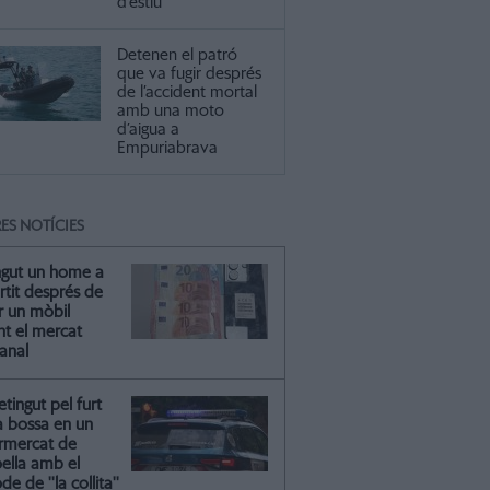
d’estiu
Detenen el patró
que va fugir després
de l’accident mortal
amb una moto
d’aigua a
Empuriabrava
ES NOTÍCIES
ngut un home a
artit després de
r un mòbil
nt el mercat
anal
tingut pel furt
a bossa en un
rmercat de
oella amb el
e de ''la collita''