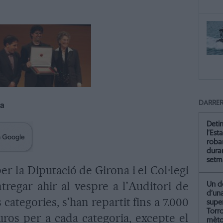
na
DARRER
Deti
l’Est
roba
dura
setm
r la Diputació de Girona i el Col·legi
tregar ahir al vespre a l'Auditori de
Un de
d’un
 categories, s'han repartit fins a 7.000
supe
Torr
uros per a cada categoria, excepte el
mètod