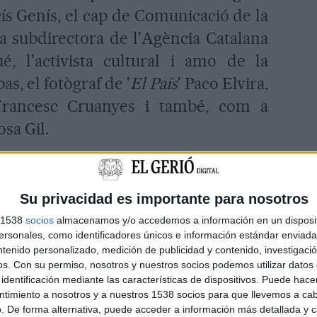
cís Genís, el cap de Comunicació de la
la subdirectora de l'Agència Catalana
, l'activista cultural i amo de la
as, el fotògraf de '
El País
' Paco Elvira,
Francesc Cruanyes i també, com a
osa Gil.
lgut remarcar la dificultat a l'hora de
esentats perquè provenen de mitjans
Su privacidad es importante para nosotros
ferents. Per això, també han volgut
s 1538
socios
almacenamos y/o accedemos a información en un disposit
sonales, como identificadores únicos e información estándar enviada 
s petits que '
han de fer servir la
ntenido personalizado, medición de publicidad y contenido, investigaci
 manca de recursos. Per la seva banda,
os.
Con su permiso, nosotros y nuestros socios podemos utilizar datos 
identificación mediante las características de dispositivos. Puede hacer
tació, Enric Vilert, va afirmar que
ntimiento a nosotros y a nuestros 1538 socios para que llevemos a ca
 nascut per 'a
grair la tasca dels
. De forma alternativa, puede acceder a información más detallada y 