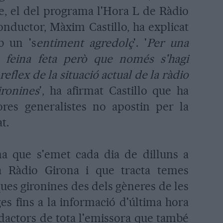
te, el del programa l'Hora L de Ràdio
conductor, Màxim Castillo, ha explicat
b un 's
entiment agredolç
'. '
Per una
a feina feta però que només s'hagi
reflex de la situació actual de la ràdio
ironines
', ha afirmat Castillo que ha
res generalistes no apostin per la
t.
a que s'emet cada dia de dilluns a
 a Ràdio Girona i que tracta temes
ques gironines des dels gèneres de les
ges fins a la informació d'última hora
edactors de tota l'emissora que també