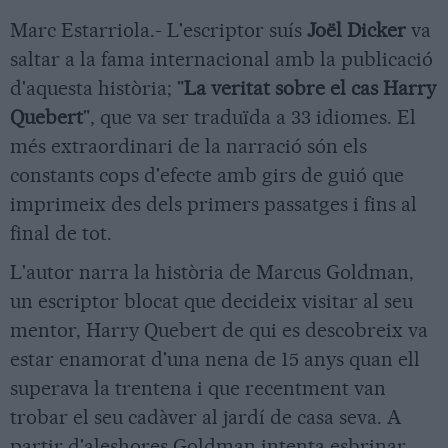
Marc Estarriola.- L'escriptor suís
Joël Dicker
va
saltar a la fama internacional amb la publicació
d'aquesta història; "
La veritat sobre el cas Harry
Quebert
", que va ser traduïda a 33 idiomes. El
més extraordinari de la narració són els
constants cops d'efecte amb girs de guió que
imprimeix des dels primers passatges i fins al
final de tot.
L'autor narra la història de Marcus Goldman,
un escriptor blocat que decideix visitar al seu
mentor, Harry Quebert de qui es descobreix va
estar enamorat d'una nena de 15 anys quan ell
superava la trentena i que recentment van
trobar el seu cadàver al jardí de casa seva. A
partir d'aleshores Goldman intenta esbrinar