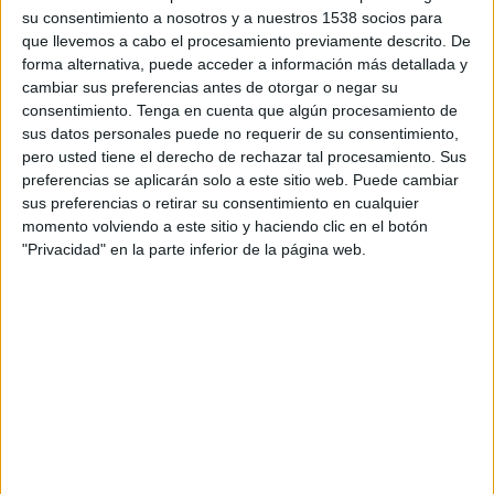
su consentimiento a nosotros y a nuestros 1538 socios para
Aquest any la Campana ha publicat en català la
que llevemos a cabo el procesamiento previamente descrito. De
forma alternativa, puede acceder a información más detallada y
segona entrega de les aventures de Goldman,
cambiar sus preferencias antes de otorgar o negar su
"La desaparició de Stephanie Mailer".
consentimiento.
Tenga en cuenta que algún procesamiento de
sus datos personales puede no requerir de su consentimiento,
Imprimir
Envia
PDF
pero usted tiene el derecho de rechazar tal procesamiento. Sus
a
preferencias se aplicarán solo a este sitio web. Puede cambiar
un
sus preferencias o retirar su consentimiento en cualquier
amic
momento volviendo a este sitio y haciendo clic en el botón
"Privacidad" en la parte inferior de la página web.
ETIQUETES
Harry Quebert
Joël Diker
ressenya