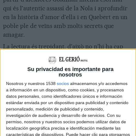
qui és l'autentic assassí de la Nola i aprofundir
en la història d'amor d'ella i en Quebert en un
poble ple de veïns amb molts secrets que
amagar.
La lectura és trepidant, d'això no n'hi ha cap
mena de dubte però, malauradament la
traducció al català, juntament amb els errors de
Su privacidad es importante para
picatge, et faran entrebancar en més d'una
nosotros
ocasió. En alguns moments dona la impressió
Nosotros y nuestros 1538
socios
almacenamos y/o accedemos
que ha utilitzat la traducció en anglès per
a información en un dispositivo, como cookies, y procesamos
datos personales, como identificadores únicos e información
passar-la en català en comptes de prendre
estándar enviada por un dispositivo para publicidad y contenido
l'original en francès. Deixant això de banda, és
personalizado, medición de publicidad y contenido,
investigación de audiencia y desarrollo de servicios.
Con su
una història que crema entre les mans i superat
permiso, nosotros y nuestros socios podemos utilizar datos de
l'equador resulta pràcticament impossible de
localización geográfica precisa e identificación mediante las
deixar anar.
características de dispositivos. Puede hacer clic para otorgarnos