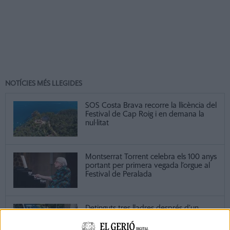
NOTÍCIES MÉS LLEGIDES
SOS Costa Brava recorre la llicència del
Festival de Cap Roig i en demana la
nul·litat
Montserrat Torrent celebra els 100 anys
portant per primera vegada l’orgue al
Festival de Peralada
Detinguts tres lladres després d’un
accident de trànsit a Empuriabrava