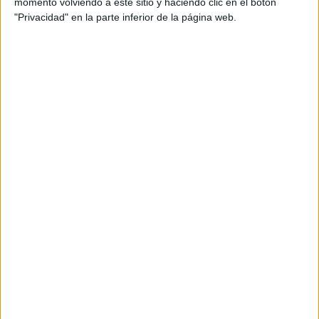
momento volviendo a este sitio y haciendo clic en el botón
d’aigua a Empuriabrava
"Privacidad" en la parte inferior de la página web.
Detingut un home a l’Estartit després
de robar un mòbil durant el mercat
setmanal