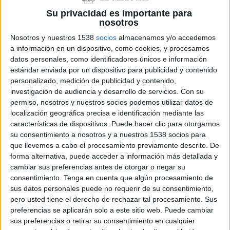
Su privacidad es importante para
nosotros
Un detingut pel furt d’una bossa en un
Nosotros y nuestros 1538
socios
almacenamos y/o accedemos
supermercat de Torroella amb el
mètode de ''la collita''
a información en un dispositivo, como cookies, y procesamos
datos personales, como identificadores únicos e información
estándar enviada por un dispositivo para publicidad y contenido
personalizado, medición de publicidad y contenido,
investigación de audiencia y desarrollo de servicios.
Con su
DARRERES NOTÍCIES
permiso, nosotros y nuestros socios podemos utilizar datos de
localización geográfica precisa e identificación mediante las
Vidreres frena 70 intents d’ocupació i
características de dispositivos. Puede hacer clic para otorgarnos
en deixa el balanç a zero aquest any
su consentimiento a nosotros y a nuestros 1538 socios para
que llevemos a cabo el procesamiento previamente descrito. De
forma alternativa, puede acceder a información más detallada y
Marc Puigtió trenca amb ERC i
cambiar sus preferencias antes de otorgar o negar su
abandona definitivament la política
consentimiento.
Tenga en cuenta que algún procesamiento de
sus datos personales puede no requerir de su consentimiento,
pero usted tiene el derecho de rechazar tal procesamiento. Sus
preferencias se aplicarán solo a este sitio web. Puede cambiar
En llibertat el patró detingut per la
sus preferencias o retirar su consentimiento en cualquier
mort de l'home que anava amb moto