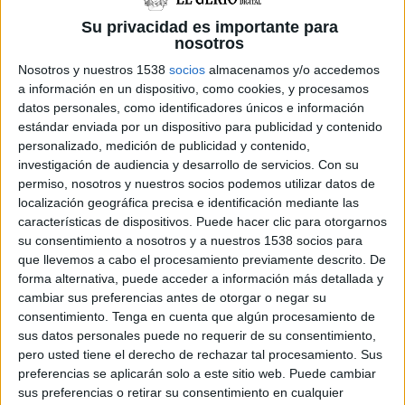
de Figueres començaran el curs en
altres centres
Su privacidad es importante para
nosotros
Nosotros y nuestros 1538
socios
almacenamos y/o accedemos
Marc Parrot i el Quartet Brossa
a información en un dispositivo, como cookies, y procesamos
fusionen pop i música de cambra a
datos personales, como identificadores únicos e información
Porta Ferrada
estándar enviada por un dispositivo para publicidad y contenido
personalizado, medición de publicidad y contenido,
investigación de audiencia y desarrollo de servicios.
Con su
permiso, nosotros y nuestros socios podemos utilizar datos de
DARRERES NOTÍCIES
localización geográfica precisa e identificación mediante las
características de dispositivos. Puede hacer clic para otorgarnos
Els alumnes de l’escola Salvador Dalí
su consentimiento a nosotros y a nuestros 1538 socios para
de Figueres començaran el curs en
que llevemos a cabo el procesamiento previamente descrito. De
altres centres
forma alternativa, puede acceder a información más detallada y
cambiar sus preferencias antes de otorgar o negar su
consentimiento.
Tenga en cuenta que algún procesamiento de
L’Amb So de Cobla tanca la desena
edició amb més de 2.000 persones als
sus datos personales puede no requerir de su consentimiento,
principals concerts
pero usted tiene el derecho de rechazar tal procesamiento. Sus
preferencias se aplicarán solo a este sitio web. Puede cambiar
sus preferencias o retirar su consentimiento en cualquier