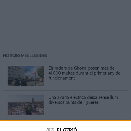
NOTÍCIES MÉS LLEGIDES
Els radars de Girona posen més de
41.000 multes durant el primer any de
funcionament
Una avaria elèctrica deixa sense llum
diversos punts de Figueres
Els alumnes de l’escola Salvador Dalí