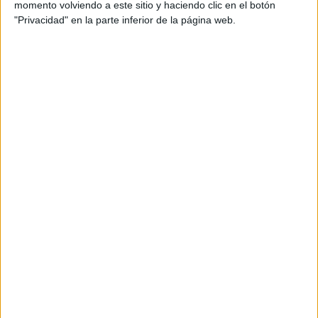
Una avaria elèctrica deixa sense llum
momento volviendo a este sitio y haciendo clic en el botón
diversos punts de Figueres
"Privacidad" en la parte inferior de la página web.
Agricultura retirarà 14.700 tones de
fusta afectada per les ventades al
Ripollès