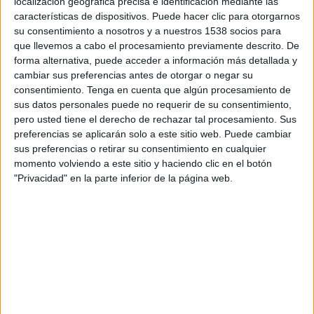
L'edifici de l'antic hospital d'Olot (Garrotxa) que acull la
localización geográfica precisa e identificación mediante las
residència de gent gran de Sant Jaume ja està al final de la
características de dispositivos. Puede hacer clic para otorgarnos
tercera fase de la reforma. Aquesta va començar ...
su consentimiento a nosotros y a nuestros 1538 socios para
que llevemos a cabo el procesamiento previamente descrito. De
forma alternativa, puede acceder a información más detallada y
cambiar sus preferencias antes de otorgar o negar su
consentimiento.
Tenga en cuenta que algún procesamiento de
sus datos personales puede no requerir de su consentimiento,
pero usted tiene el derecho de rechazar tal procesamiento. Sus
Notícia
preferencias se aplicarán solo a este sitio web. Puede cambiar
sus preferencias o retirar su consentimiento en cualquier
momento volviendo a este sitio y haciendo clic en el botón
"Privacidad" en la parte inferior de la página web.
Nova fase d'obres a la residència Sant
Jaume d'Olot que costaran més de
800.000 euros
Han començat els treballs previs per a una nova fase d'obres
de remodelació a la residència Sant Jaume d'Olot. Amb un
pressupost de 804.000 euros i un termini d'obres de ...