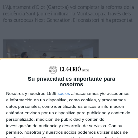
L'Ajuntament d'Olot (Garrotxa) vol completar la reforma de la
residència Sant Jaume i millorar la Montsacopa a través dels
fons europeus Next Generation. El consistori hi ha presentat
...
Notícia
Su privacidad es importante para
nosotros
Nosotros y nuestros 1538
socios
almacenamos y/o accedemos
a información en un dispositivo, como cookies, y procesamos
datos personales, como identificadores únicos e información
La residència de Sant Jaume d'Olot
estándar enviada por un dispositivo para publicidad y contenido
preveu la creació de tres noves
personalizado, medición de publicidad y contenido,
investigación de audiencia y desarrollo de servicios.
Con su
unitats de convivència
permiso, nosotros y nuestros socios podemos utilizar datos de