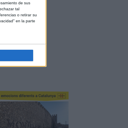
esamiento de sus
echazar tal
erencias o retirar su
vacidad" en la parte