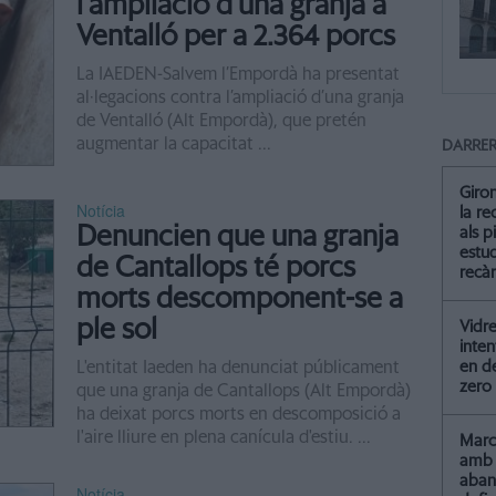
l'ampliació d'una granja a
Ventalló per a 2.364 porcs
La IAEDEN-Salvem l’Empordà ha presentat
al·legacions contra l’ampliació d’una granja
de Ventalló (Alt Empordà), que pretén
augmentar la capacitat ...
DARRER
Giro
Notícia
la re
Denuncien que una granja
als p
estud
de Cantallops té porcs
recà
morts descomponent-se a
ple sol
Vidre
inten
L'entitat Iaeden ha denunciat públicament
en de
zero
que una granja de Cantallops (Alt Empordà)
ha deixat porcs morts en descomposició a
l'aire lliure en plena canícula d'estiu. ...
Marc 
amb 
aba
Notícia