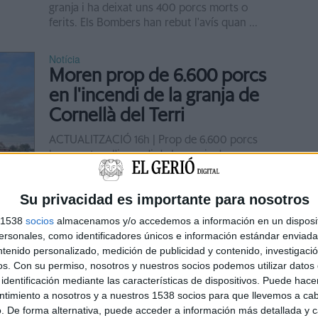
granja i ha deixat uns 400 porcs morts o
ferits. Els Bombers han rebut l'avís quan ...
Notícia
Moren prop de 6.600 porcs
en l'incendi de la granja de
Cornellà del Terri
ACTUALITZACIÓ 16h | Prop de 6.600 porcs
han mort en l'incendi de la granja de
Cornella del Terri (Pla de l'Estany) que va
decretar-se a la instal·lació dijous al vespre.
Su privacidad es importante para nosotros
Segons ...
s 1538
socios
almacenamos y/o accedemos a información en un disposit
sonales, como identificadores únicos e información estándar enviada 
Notícia
ntenido personalizado, medición de publicidad y contenido, investigaci
Riudellots de la Selva
os.
Con su permiso, nosotros y nuestros socios podemos utilizar datos 
s'omple per a celebrar la
identificación mediante las características de dispositivos. Puede hacer
ntimiento a nosotros y a nuestros 1538 socios para que llevemos a ca
10ena edició del Fiporc
. De forma alternativa, puede acceder a información más detallada y 