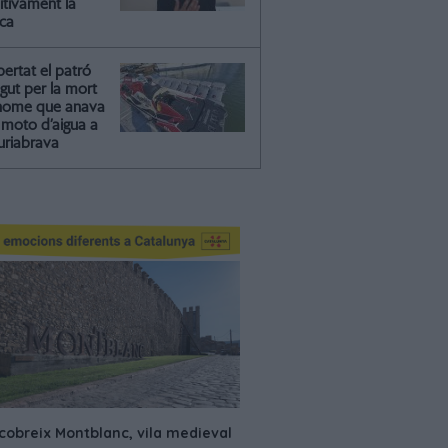
itivament la
ica
ibertat el patró
gut per la mort
'home que anava
moto d’aigua a
riabrava