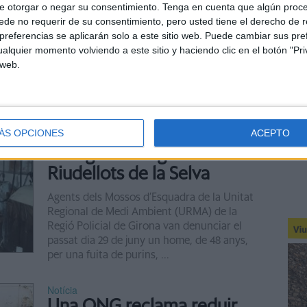
e otorgar o negar su consentimiento.
Tenga en cuenta que algún proc
Riudellots de la Selva ha pogut celebrar amb
de no requerir de su consentimiento, pero usted tiene el derecho de r
normalitat la desena edició de Fiporc, la Fira
referencias se aplicarán solo a este sitio web. Puede cambiar sus pref
del Porc de les comarques gironines,
alquier momento volviendo a este sitio y haciendo clic en el botón "Pri
després de dos anys marcats per la
 web.
pandèmia. La programació ...
Notícia
Denunciat el responsable
d'una explotació porcina
ÁS OPCIONES
ACEPTO
amb greus irregularitats a
Riudellots de la Selva
Agents dels Mossos d’Esquadra de la Unitat
Regional de Medi Ambient (URMA) de la
Regió Policial de Girona van denunciar el
passat dia 29 de juny un home, de 48 anys,
per una fuita de purins, ...
Notícia
Una ONG reclama reduir