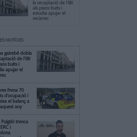
la recaptació de l’IBI
als pisos buits i
estudia apujar el
recàrrec
ES NOTÍCIES
na gairebé dobla
captació de l’IBI
isos buits i
ia apujar el
rrec
res frena 70
ts d’ocupació i
ixa el balanç a
 aquest any
Puigtió trenca
ERC i
ndona