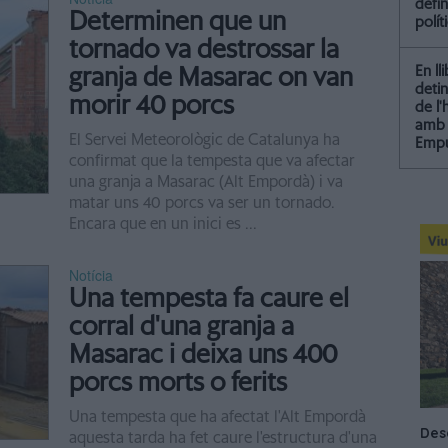
defin
Determinen que un
polít
tornado va destrossar la
En ll
granja de Masarac on van
detin
morir 40 porcs
de l
amb 
El Servei Meteorològic de Catalunya ha
Empu
confirmat que la tempesta que va afectar
una granja a Masarac (Alt Empordà) i va
matar uns 40 porcs va ser un tornado.
Encara que en un inici es ...
Notícia
Una tempesta fa caure el
corral d'una granja a
Masarac i deixa uns 400
porcs morts o ferits
Una tempesta que ha afectat l'Alt Empordà
aquesta tarda ha fet caure l'estructura d'una