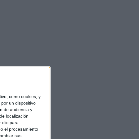
ivo, como cookies, y
por un dispositivo
ón de audiencia y
de localización
 clic para
bo el procesamiento
cambiar sus