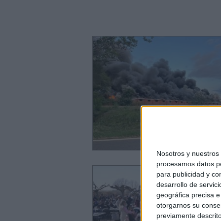
Nosotros y nuestro
procesamos datos per
para publicidad y co
desarrollo de servici
geográfica precisa e 
otorgarnos su conse
previamente descrito