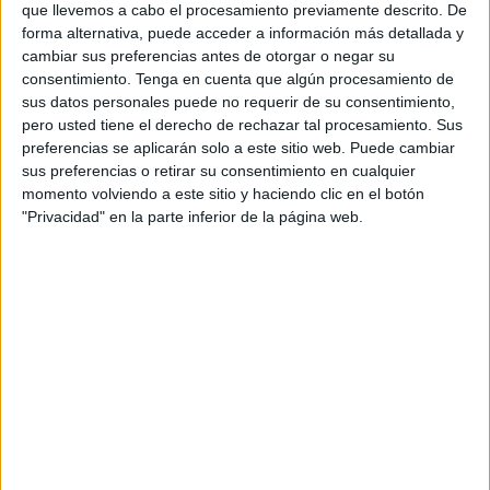
L’objecte d’aquest concurs és establir una proposta
que llevemos a cabo el procesamiento previamente descrito. De
d’urbanització que ordeni i reguli no solament la franja de
forma alternativa, puede acceder a información más detallada y
passeig Marítim, sinó també tot l’espai de front de façana,
cambiar sus preferencias antes de otorgar o negar su
amb una supefície ...
consentimiento.
Tenga en cuenta que algún procesamiento de
sus datos personales puede no requerir de su consentimiento,
pero usted tiene el derecho de rechazar tal procesamiento. Sus
preferencias se aplicarán solo a este sitio web. Puede cambiar
sus preferencias o retirar su consentimiento en cualquier
momento volviendo a este sitio y haciendo clic en el botón
"Privacidad" en la parte inferior de la página web.
NOTÍCIES MÉS LLEGIDES