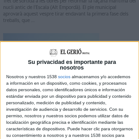
Tret de sortida a les obres per reformar la façana marítima del
nucli antic de l'Escala (Alt Empordà). El ple municipal
aprovarà aquest vespre tirar endavant la primera fase dels
treballs, que ...
Su privacidad es importante para
nosotros
Notícia
Nosotros y nuestros 1538
socios
almacenamos y/o accedemos
a información en un dispositivo, como cookies, y procesamos
datos personales, como identificadores únicos e información
estándar enviada por un dispositivo para publicidad y contenido
personalizado, medición de publicidad y contenido,
investigación de audiencia y desarrollo de servicios.
Con su
Roses inicia un concurs d'idees per
permiso, nosotros y nuestros socios podemos utilizar datos de
completar la urbanització del passeig
localización geográfica precisa e identificación mediante las
marítim
características de dispositivos. Puede hacer clic para otorgarnos
su consentimiento a nosotros y a nuestros 1538 socios para